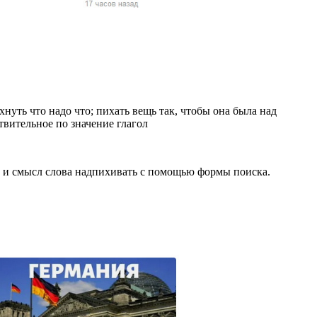
жчин, женщин и
ая команда.
ву. Никто не
говую.
из страны),
нуть что надо что; пихать вещь так, чтобы она была над
твительное по значение глагол
е и смысл слова надпихивать с помощью формы поиска.
 указан
ки
стройство.