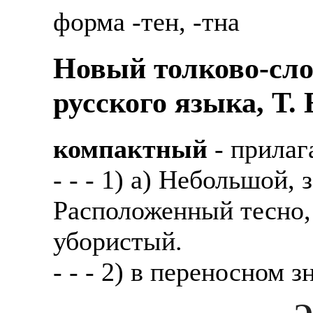
Также смотрите допол
форма -тен, -тна
В таких банках, как С
отправке в другие стр
Промсвязьбанк, Райфф
Новый толково-сло
А также рассматривают
А также в компаниях: 
рабочий, разнорабочий
СДЭК, ПЭК и т.д.
русского языка, Т.
стикеровщик.
В направлениях: без оп
компактный
- прилаг
# работа за границей
консультирование, про
- - - 1) а) Небольшой
# работа за рубежом
Расположенный тесно, 
# трудоустройство за 
убористый.
# трудоустройство за 
- - - 2) в переносном 