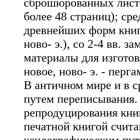
сброшюрованных листо
Также смотрите допол
В таких банках, как С
более 48 страниц); ср
отправке в другие стр
Промсвязьбанк, Райфф
древнейших форм книги
А также рассматривают
А также в компаниях: 
ново- э.), со 2-4 вв. 
рабочий, разнорабочий
СДЭК, ПЭК и т.д.
стикеровщик.
материалы для изготов
В направлениях: без оп
# работа за границей
консультирование, про
новое, ново- э. - перга
# работа за рубежом
В античном мире и в с
# трудоустройство за 
путем переписывания.
# трудоустройство за 
репродуцирования кни
печатной книгой счита
ксилографическим путе