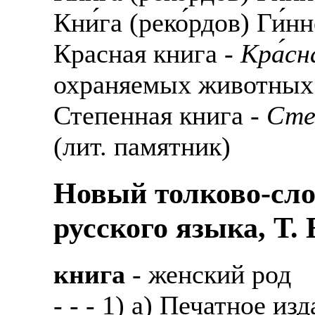
Кни́га (реко́рдов) Ги́н
Красная книга -
Кра́сн
охраняемых животных 
Степенная книга -
Степ
(лит. памятник)
Новый толково-сло
русского языка, Т.
книга
- женский род
- - - 1) а) Печатное из