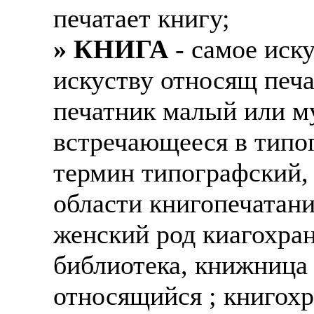
печатает книгу;
» КНИГА
- самое иску
искуству относящ печ
печатник малый или м
встречающееся в типог
термин типографский, 
области книгопечатан
женский род киагохра
библиотека, книжница
относящийся ; книгох