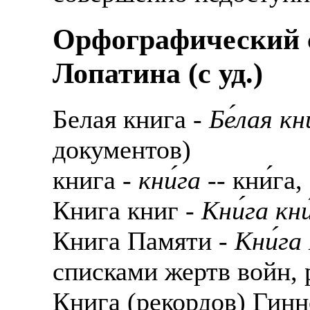
Орфографический с
Лопатина (c уд.)
Белая книга -
Бе́лая кн
документов)
книга -
кни́га
-- кни́га,
Книга книг -
Кни́га кни
Книга Памяти -
Кни́га
списками жертв войн, 
Книга (рекордов) Гинн