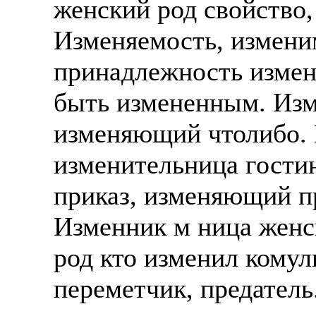
женский род свойство
Также смотрите допол
В таких банках, как С
Изменяемость, измени
отправке в другие стр
Промсвязьбанк, Райфф
принадлежность измен
А также рассматривают
А также в компаниях: 
рабочий, разнорабочий
СДЭК, ПЭК и т.д.
быть измененным. Изм
стикеровщик.
изменяющий чтолибо. 
В направлениях: без оп
# работа за границей
консультирование, про
изменительница гости
# работа за рубежом
приказ, изменяющий п
# трудоустройство за 
Изменник м ница женс
# трудоустройство за 
род кто изменил комул
переметчик, предатель