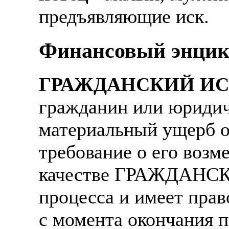
Также смотрите допол
предъявляющие иск.
В таких банках, как С
отправке в другие стр
Промсвязьбанк, Райфф
Финансовый энцик
А также рассматривают
А также в компаниях: 
рабочий, разнорабочий
СДЭК, ПЭК и т.д.
ГРАЖДАНСКИЙ И
стикеровщик.
В направлениях: без оп
гражданин или юридич
# работа за границей
консультирование, про
материальный ущерб о
# работа за рубежом
требование о его возм
# трудоустройство за 
качестве ГРАЖДАНСК
# трудоустройство за 
процесса и имеет прав
с момента окончания п