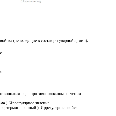
жчин, женщин и
ая команда.
ву. Никто не
говую.
из страны),
ойска (не входящие в состав регулярной армии).
ь
и.
 указан
 противоположное, в противоположном значении
ки
ма ). Иррегулярное явление.
ое; термин военный ). Иррегулярные войска.
стройство.