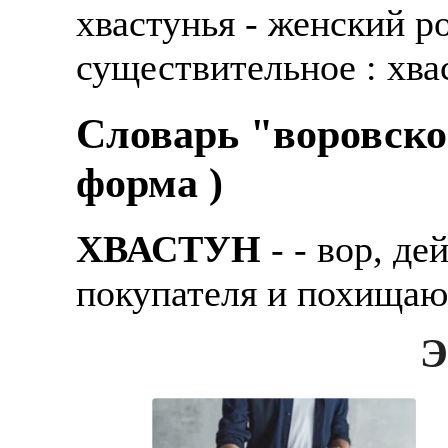
хвастунья - женский р
существительное : хва
Словарь "воровско
форма )
ХВАСТУН
- - воp, де
покупателя и похищаю
Э