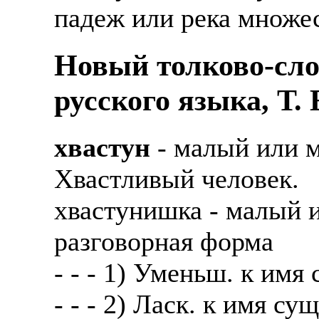
падеж или река множе
Также смотрите допол
В таких банках, как С
отправке в другие стр
Промсвязьбанк, Райфф
Новый толково-сло
А также рассматривают
А также в компаниях: 
русского языка, Т.
рабочий, разнорабочий
СДЭК, ПЭК и т.д.
стикеровщик.
В направлениях: без оп
хвастун
- малый или м
# работа за границей
консультирование, про
Хвастливый человек.
# работа за рубежом
хвастунишка - малый 
# трудоустройство за 
разговорная форма
# трудоустройство за 
- - - 1) Уменьш. к имя
- - - 2) Ласк. к имя су