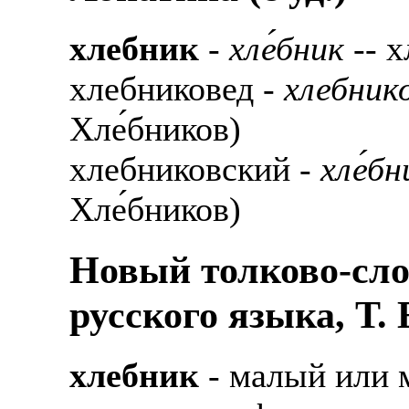
хлебник
-
хле́бник
-- х
хлебниковед -
хлебнико
Хле́бников)
хлебниковский -
хле́б
Хле́бников)
Новый толково-сло
русского языка, Т.
хлебник
- малый или 