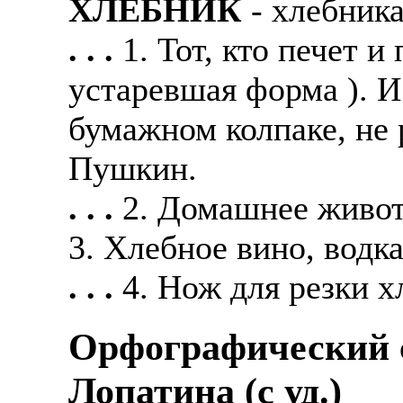
ХЛЕБНИК
- хлебник
. . .
1. Тот, кто печет и
устаревшая форма ). И
бумажном колпаке, не 
Пушкин.
. . .
2. Домашнее живот
3. Хлебное вино, водка 
. . .
4. Нож для резки хл
Орфографический с
Лопатина (c уд.)