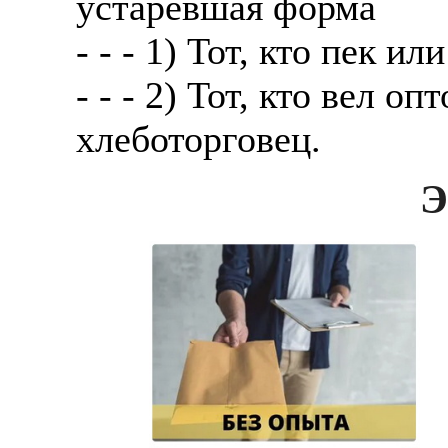
устаревшая форма
- - - 1) Тот, кто пек ил
- - - 2) Тот, кто вел о
хлеботорговец.
Э