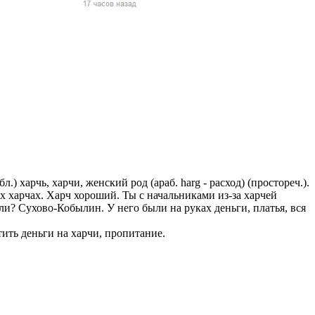
жчин, женщин и
ая команда.
ву. Никто не
говую.
из страны),
.) харчь, харчи, женский род (араб. harg - расход) (простореч.).
их харчах. Харч хороший. Ты с начальниками из-за харчей
ли? Сухово-Кобылин. У него были на руках деньги, платья, вся
тить деньги на харчи, пропитание.
 указан
ки
стройство.