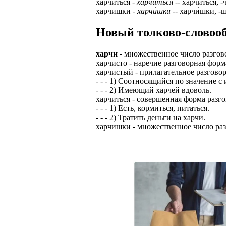
харчиться -
харчи́ться
-- харчи́ться, -ч
харчишки -
харчи́шки
-- харчи́шки, -
ЗАДАЧИ РЕГ
ПРОЦЕСС ОФОРМ
приглашение от 
Новый толково-словооб
Доставлять клие
работодателем п
Подписывать док
Лицензия по тру
харчи
- множественное число разгов
картами банка.
харчисто - наречие разговорная форм
ВОЗМОЖНО Д
харчистый - прилагательное разгово
В ходе консульт
- - - 1) Соотносящийся по значение с
установке мобил
Также смотрите 
- - - 2) Имеющий харчей вдоволь.
харчиться - совершенная форма разг
Пожалуйста, Н
А также рассмат
- - - 1) Есть, кормиться, питаться.
упаковщик, сти
- - - 2) Тратить деньги на харчи.
Опыт не нужен, 
харчишки - множественное число раз
региональный пр
# работа за гран
курьер докумен
# работа за руб
В таких банках,
# трудоустройст
Открытие, Почт
# трудоустройст
А также в компа
В направлениях: