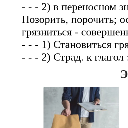
- - - 2) в переносном 
Позорить, порочить; о
грязниться - совершен
- - - 1) Становиться гр
- - - 2) Страд. к глагол
Э