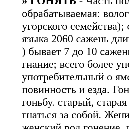
» ГОНЯТЬ
- Часть по
обрабатываемая: воло
угорского семейства); 
языка 2060 сажень дли
) бывает 7 до 10 саже
гнание; всего более у
употребительный о ямс
повинность и езда. Гон
гоньбу. старый, стара
гнаться за собой. Жен
женский род гонение, 