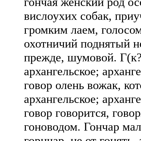
гончая женский род ос
вислоухих собак, приу
громким лаем, голосом
охотничий поднятый не
прежде, шумовой. Г(к
архангельское; арханг
говор олень вожак, ко
архангельское; арханг
говор говорится, гово
гоноводом. Гончар ма
горнчар, не от гонять,