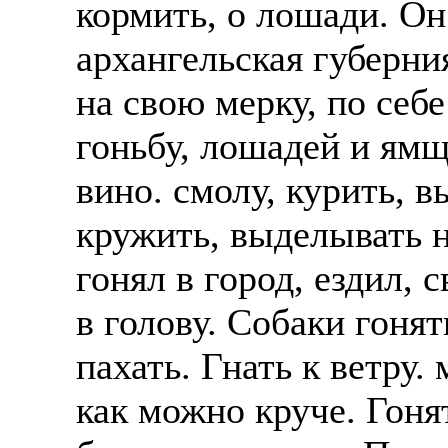
кормить, о лошади. Он 
Также смотрите допол
В таких банках, как С
архангельская губерни
отправке в другие стр
Промсвязьбанк, Райфф
на свою мерку, по себе
А также рассматривают
А также в компаниях: 
рабочий, разнорабочий
СДЭК, ПЭК и т.д.
гоньбу, лошадей и ямщи
стикеровщик.
вино. смолу, курить, в
В направлениях: без оп
# работа за границей
консультирование, про
кружить, выделывать н
# работа за рубежом
гонял в город, ездил, 
# трудоустройство за 
в голову. Собаки гонят
# трудоустройство за 
пахать. Гнать к ветру.
как можно круче. Гонят