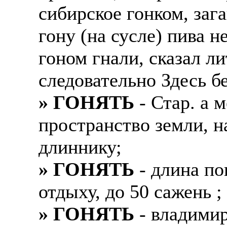
сибирское гонком, зага
гону (на сусле) пива н
гоном гнали, сказал л
следовательно Здесь б
» ГОНЯТЬ
- Стар. а 
пространство земли, н
длиннику;
» ГОНЯТЬ
- длина по
отдыху, до 50 сажень ;
» ГОНЯТЬ
- владимир