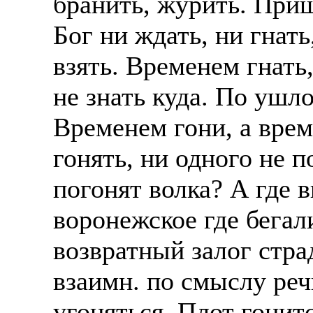
бранить, журить. Приш
Бог ни ждать, ни гнать
взять. Временем гнать,
не знать куда. По ушло
Временем гони, а врем
гонять, ни одного не п
погонят волка? А где 
воронежское где бегал
возвратный залог стра
взаимн. по смыслу реч
угоняться. Плот гонитс