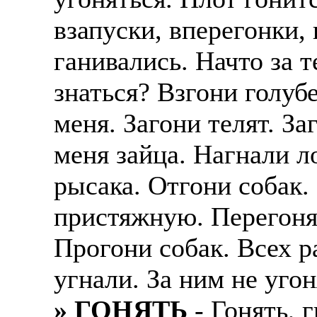
взапуски, вперегонки,
ганивались. Начто за т
знаться? Взгони голуб
меня. Загони телят. За
меня зайца. Нагнали л
рысака. Отгони собак
пристяжную. Перегоняю
Прогони собак. Всех р
угнали. За ним не уго
» ГОНЯТЬ
- Гонять, г