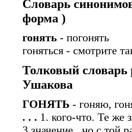
Cловарь синонимов
форма )
гонять
- погонять
гоняться - смотрите та
Толковый словарь р
Ушакова
ГОНЯТЬ
- гоняю, го
. . .
1. кого-что. Те же з
3 значение , но с той 