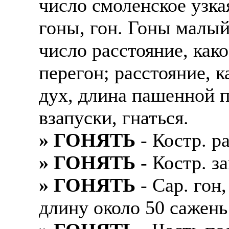
число смоленское узка
гоны, гон. Гоны малы
число расстояние, как
перегон; расстояние, к
дух, длина пашенной п
взапуски, гнаться.
» ГОНЯТЬ
- Костр. р
» ГОНЯТЬ
- Костр. з
» ГОНЯТЬ
- Сар. гон,
длину около 50 сажень 