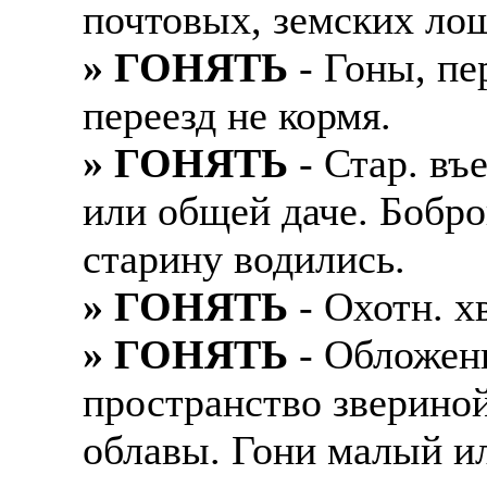
почтовых, земских ло
» ГОНЯТЬ
- Гоны, пе
переезд не кормя.
» ГОНЯТЬ
- Стар. въ
или общей даче. Бобро
старину водились.
» ГОНЯТЬ
- Охотн. хв
» ГОНЯТЬ
- Обложен
пространство звериной
облавы. Гони малый и