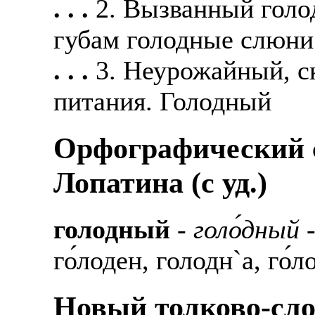
. . .
2. Вызванный голо
губам голодные слюни.
. . .
3. Неурожайный, с
питания. Голодный
Орфографический с
Лопатина (c уд.)
голодный
-
голо́дный
-
го́лоден, голодн`а, го́л
Новый толково-сло