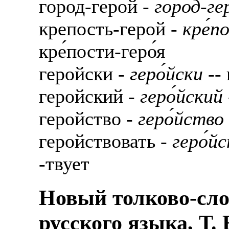
город-герой -
го́род-ге
крепость-герой -
кре́п
кре́пости-геро́я
геройски -
геро́йски
-- 
геройский -
геро́йский
геройство -
геро́йство
геройствовать -
геро́й
-твует
Новый толково-сло
русского языка, Т.