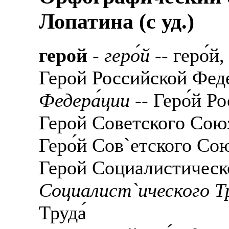
Лопатина (c уд.)
герой
-
геро́й
-- геро́й,
Герой Российской Фед
Федера́ции
-- Геро́й Р
Герой Советского Сою
Геро́й Сов`етского Сою
Герой Социалистическ
Социалист`ического Тр
Труда́