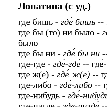
Лопатина (c уд.)
где бишь -
где́ бишь
-- 
где бы (то) ни было -
г
было
где бы ни -
где́ бы ни
--
где-где -
где́-где́
-- где́-
где ж(е) -
где́ ж(е)
-- г
где-либо -
где́-либо
-- г
где-нибудь -
где́-нибуд
где-нигде -
где-нигде́
--