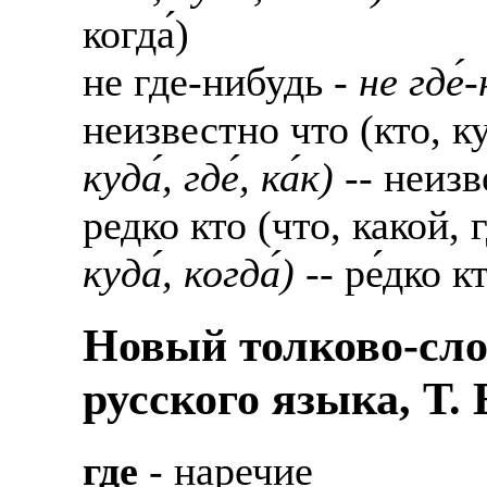
когда́)
не где-нибудь -
не где́
неизвестно что (кто, ку
куда́, где́, ка́к)
-- неизве́
редко кто (что, какой, г
куда́, когда́)
-- ре́дко кто
Новый толково-сло
русского языка, Т.
где
- наречие