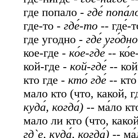
где попало -
где́ попа́л
где-то -
где́-то
-- где́-т
где угодно -
где́ уго́дно
кое-где -
ко́е-где́
-- ко́е
кой-где -
кой-где́
-- кой-
кто где -
кто́ где́
-- кто́
мало кто (что, какой, г
куда́, когда́)
-- ма́ло кто́
мало ли кто (что, какой
гд`е, куда́, когда́)
-- ма́