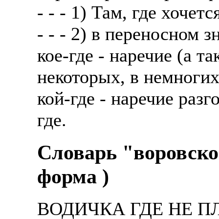
- - - 1) Там, где хочетс
- - - 2) в переносном 
кое-где - наречие (а т
некоторых, в немногих
кой-где - наречие раз
где.
Словарь "воровско
форма )
ВОДИЧКА ГДЕ НЕ ПЛ