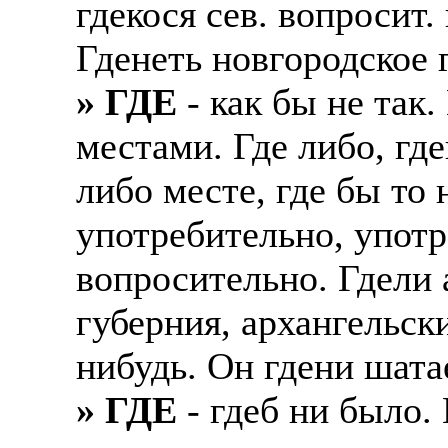
гдекося сев. вопросит.
Также смотрите допол
В таких банках, как С
Гденеть новгородское г
отправке в другие стр
Промсвязьбанк, Райфф
» ГДЕ
- как бы не так. 
А также рассматривают
А также в компаниях: 
рабочий, разнорабочий
СДЭК, ПЭК и т.д.
местами. Где либо, где
стикеровщик.
либо месте, где бы то 
В направлениях: без оп
# работа за границей
консультирование, про
употребительно, употр
# работа за рубежом
вопросительно. Гдели 
# трудоустройство за 
губерния, архангельск
# трудоустройство за 
нибудь. Он гдени шатае
» ГДЕ
- гдеб ни было. 