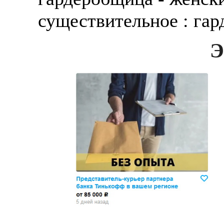
существительное : га
Э