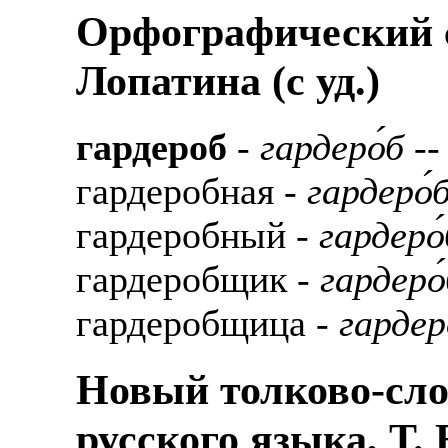
Орфографический с
Лопатина (c уд.)
гардероб
-
гардеро́б
--
гардеробная -
гардеро́
гардеробный -
гардеро
гардеробщик -
гардеро
гардеробщица -
гардер
Новый толково-сло
русского языка, Т.