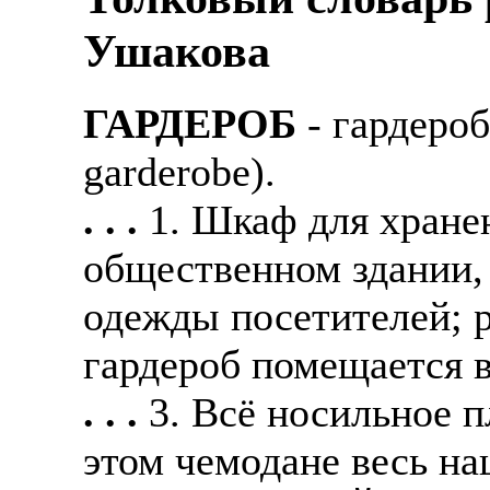
Также смотрите допол
В таких банках, как С
Ушакова
отправке в другие стр
Промсвязьбанк, Райфф
А также рассматривают
А также в компаниях: 
ГАРДЕРОБ
- гардероб
рабочий, разнорабочий
СДЭК, ПЭК и т.д.
garderobe).
стикеровщик.
В направлениях: без оп
. . .
1. Шкаф для хране
# работа за границей
консультирование, про
общественном здании,
# работа за рубежом
одежды посетителей; р
# трудоустройство за 
гардероб помещается 
# трудоустройство за 
. . .
3. Всё носильное п
этом чемодане весь на