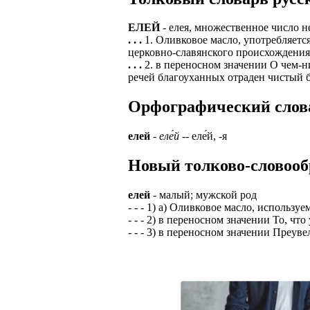
ЗАДАЧИ РЕГ
ПРОЦЕСС ОФОРМ
ЕЛЕЙ
- елея, множественное число не
приглашение от 
. . .
1. Оливковое масло, употребляетс
Доставлять клие
работодателем п
церковно-славянского происхождения 
. . .
2. в переносном значении О чем-н
Подписывать док
Лицензия по тру
речей благоуханных отраден чистый 
картами банка.
ВОЗМОЖНО Д
В ходе консульт
Орфографический слова
установке мобил
Также смотрите 
елей
-
еле́й
-- еле́й, -я
Пожалуйста, Н
А также рассмат
упаковщик, сти
Новый толково-словооб
Опыт не нужен, 
региональный пр
# работа за гран
курьер докумен
елей
- малый; мужской род
# работа за руб
- - - 1) а) Оливковое масло, использ
В таких банках,
- - - 2) в переносном значении То, чт
# трудоустройст
Открытие, Почт
- - - 3) в переносном значении Преув
# трудоустройст
А также в компа
В направлениях: