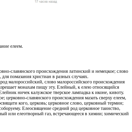
жчин, женщин и
ая команда.
ву. Никто не
говую.
из страны),
ание елеем.
ковно-славянского происхождения латинский и немецкое; слово
 для помазания христиан в разных случаях.
й род малороссийский, слово малороссийского происхождения
разрешает монахам пищу эту. Елейный, к елею относящийся
лейник ничек калужское тверское лампадка к иконе, кивоту.
ое; церковно-славянского происхождения мазать сверху елеем,
освящати кого, церковь; церковное слово, церковный термин;
 указан
 соборуему. Елеосвящение средний род церковное таинство,
ки
ный или елеотворный газ, встречающееся в химии; химический
стройство.