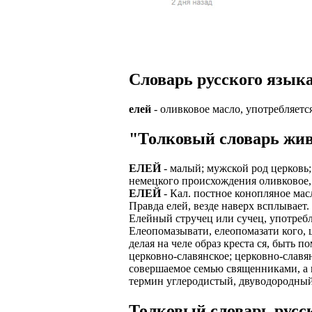
Верхней границ
надежность и ка
Ежедневные вып
семейных пар.
БЕЗ поиска клие
Предоставляем 
ВНИМАНИЕ: Мы 
Можно БЕЗ опыта
Есть выходные
Устройство офиц
Гибкий график: (
Словарь русского языка
имеет права выч
Оплата ГСМ за 
Дистанционное 
Варианты: 1) Раб
елей
- оливковое масло, употребляетс
Авто находится 
Дружный коллек
2) Рабочая виза 
"Толковый словарь жив
Никаких % и ко
Смартфон для ра
3) Также предос
Гарантированны
Скидки и акции
ЕЛЕЙ
- малый; мужской род церковь;
Знание языка н
немецкого происхождения оливковое, 
Большой автопа
Выгодные услов
ЕЛЕЙ
- Кал. постное конопляное мас
Требуются мужч
Правда елей, везде наверх всплывает
В наличии авто 
ЧТОБЫ УСТР
Елейный стручец или сучец, употребл
Варианты работ:
Елеопомазывати, елеопомазати кого, 
Ищем водителей
Откликнитесь на
делая на челе образ креста ся, быть 
Средняя зарплат
церковно-славянское; церковно-славя
Звоните ежедне
средний, завис
Получите пригл
совершаемое семью священниками, а 
оплачиваются о
термин углеродистый, двуводородный
количество мес
Заполните корот
Жилье предостав
Толковый словарь русск
Ожидайте звонк
График 10-12 час