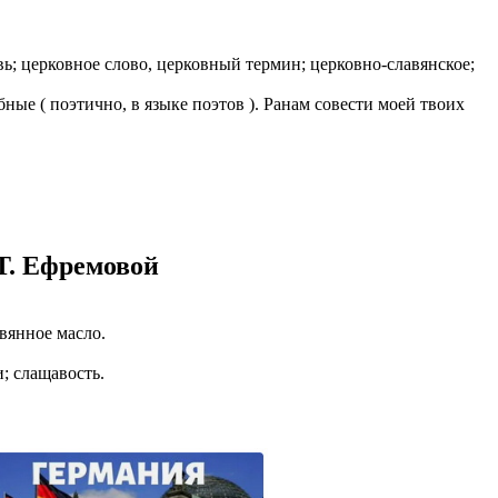
казываем
ницы, встреча
вь; церковное слово, церковный термин; церковно-славянское;
то проживание.
е ( поэтично, в языке поэтов ). Ранам совести моей твоих
 пользоваться
 РФ!
мочь в
.
ашем профиле.
 комплектовщик,
Т. Ефремовой
итель,
курьер банка,
евянное масло.
нбанк,
и; слащавость.