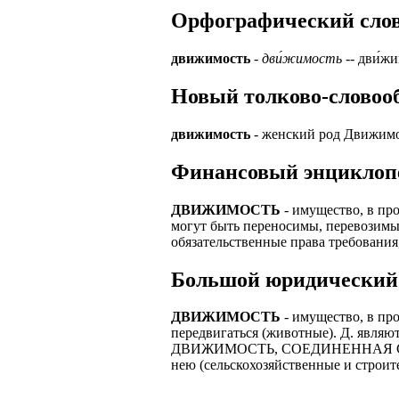
Орфографический словар
ЗАДАЧИ РЕГ
ПРОЦЕСС ОФОРМ
приглашение от 
Доставлять клие
движимость
-
дви́жимость
-- дви́жи
работодателем п
Подписывать док
Лицензия по тру
Новый толково-словооб
картами банка.
ВОЗМОЖНО Д
В ходе консульт
движимость
- женский род Движимо
установке мобил
Также смотрите 
Финансовый энциклоп
Пожалуйста, Н
А также рассмат
упаковщик, сти
ДВИЖИМОСТЬ
- имущество, в пр
Опыт не нужен, 
могут быть переносимы, перевозимы
региональный пр
# работа за гран
обязательственные права требования
курьер докумен
# работа за руб
В таких банках,
Большой юридический
# трудоустройст
Открытие, Почт
ДВИЖИМОСТЬ
- имущество, в про
# трудоустройст
А также в компа
передвигаться (животные). Д. являю
В направлениях:
ДВИЖИМОСТЬ, СОЕДИНЕННАЯ С НЕД
нею (сельскохозяйственные и строит