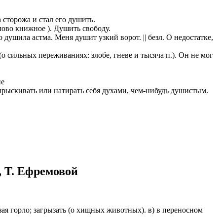
казываем
 сторожа и стал его душить.
ницы, встреча
слово книжное ). Душить свободу.
то проживание.
 душила астма. Меня душит узкий ворот. || безл. О недостатке,
 пользоваться
(о сильных переживаниях: злобе, гневе и тысяча п.). Он не мог
 РФ!
мочь в
ие
.
ашем профиле.
рыскивать или натирать себя духами, чем-нибудь душистым.
 комплектовщик,
итель,
курьер банка,
нбанк,
, Т. Ефремовой
ызая горло; загрызать (о хищных животных). в) в переносном