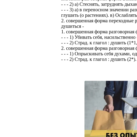
- - - 2) а) Стеснять, затруднять ды
- - - 3) а) в переносном значении р
глушить (о растениях). в) Ослаблять
2. совершенная форма переходные 
душиться -
1. совершенная форма разговорная
- - - 1) Убивать себя, насильственн
- - - 2) Страд. к глагол : душить (1*1,
2. совершенная форма разговорная
- - - 1) Опрыскивать себя духами, о
- - - 2) Страд. к глагол : душить (2*).