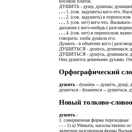
носовой платок.
ДУШИТЬ - душу, душишь; душащий
ЗАДАЧИ РЕГ
ПРОЦЕСС ОФОРМ
. . .
1. (сов. задушить) кого-что. На
приглашение от 
. . .
2. (сов. задушить) в переносном
Доставлять клие
работодателем п
. . .
3. (сов. нет) кого-что. Вызыват
дыхания у кого-нибудь ( разговорна
Подписывать док
Лицензия по тру
. . .
4. (сов. нет) в переносном знач
картами банка.
говорить: злоба душила его.
ВОЗМОЖНО Д
Душить - в объятиях кого ( разговор
В ходе консульт
ДУШИТЬСЯ - душусь, душишься; душ
установке мобил
Также смотрите 
ДУШИТЬСЯ - душусь, душишься; душ
Пожалуйста, Н
Она душится дешевыми духами. Он
А также рассмат
упаковщик, сти
Опыт не нужен, 
Орфографический слова
региональный пр
# работа за гран
курьер докумен
душить
-
души́ть
-- души́ть, душу́, 
# работа за руб
душиться -
души́ться
-- души́ться, д
В таких банках,
# трудоустройст
Открытие, Почт
Новый толково-словоо
# трудоустройст
А также в компа
душить
-
В направлениях:
1. совершенная форма переходные
- - - 1) а) Убивать, насильственно
значении разговорная форма Вызыват