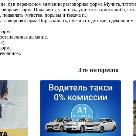
хание. б) в переносном значении разговорная форма Мучить, тяготи
азговорная форма Подавлять, угнетать, уничтожать кого-либо, что-
, подавлять (чувства, порывы и тысяча п.).
разговорная форма Опрыскивать, смачивать духами, одеколоном.
 форма
о останавливая дыхание.
3).
 форма
деколоном.
Это интересно