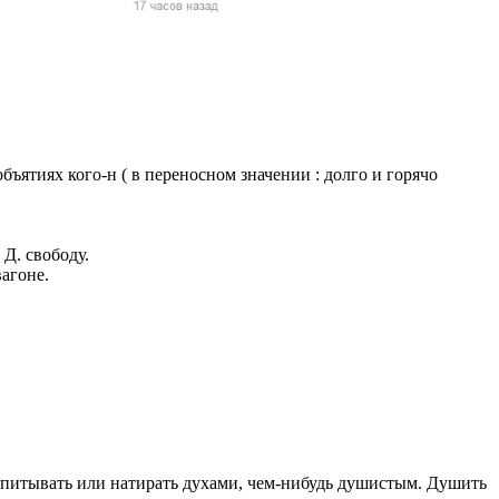
жчин, женщин и
ая команда.
ву. Никто не
говую.
из страны),
ъятиях кого-н ( в переносном значении : долго и горячо
 Д. свободу.
вагоне.
 указан
ки
стройство.
опитывать или натирать духами, чем-нибудь душистым. Душить