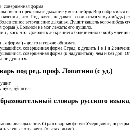
, совершенная форма
ИОНАЛЬНОГО ПРЕДСТАВИТЕЛЯ
ЛЕНИЯ: подробная консультация, оформление контракта> за
сильственно прекращать дыхание у кого-нибудь Вор набросился на
работодателя > оформление визы > отправка > прохождение гра
 значении , что. Подавлять, не давать развиваться чему-нибудь ( 
нтам банковские продукты, в том числе карты.
одобранной заранее вакансии > прибытие на предприятие и мес
ь болезненное затруднение дыханья. Душит кашель кого-нибудь его
я форма ). Больной не мог лежать: его душило.
ументы при передаче и консультировать клиентов, как выгодно
доустройству за рубежом № 20118251359
ении , кого-что. Доводить до крайнего болезненного возбуждения 
ИСТАНЦИОННОЕ ОФОРМЛЕНИЕ ИЗ ЛЮБОГО РЕГИОНА
ная форма ) - долго и горячо обнимать.
ации представители могут подключать доп. услуги (например по
ащийся, совершенная форма Страд. к душить 1 в 1 и 2 значен
ьного банка на телефон), за что получают дополнительную плату
дополнительные предложения по отправке в другие страны в н
ащийся, совершенная форма (к надушиться), чем и без доп. Оп
Е ЗВОНИТЕ! Пишите.
а не душится.
риваются соискатели с опытом работы: рабочий, разнорабочий,
керовщик.
но приветствуется на следующих позициях: менеджер, представ
рь под ред. проф. Лопатина (c уд.)
едставитель, продавец-консультант, курьер, банковский курьер, 
ицей
тов, менеджер по продажам.
ду́шит
ежом
ушу́сь, ду́шится
 как Сбербанк, Газпром, Альфа-Банк, Промсвязьбанк, Райффайзе
во за границей
а Банк.
бразовательный словарь русского языка
во за рубежом
ниях: Евросеть, Мегафон, Связной, СДЭК, ПЭК и т.д.
 без опыта, студенты, банки, консультирование, продажи.
 останавливая дыхание. б) разговорная форма Умерщвлять, перегр
ь удушье; отравлять (о газах, дыме).