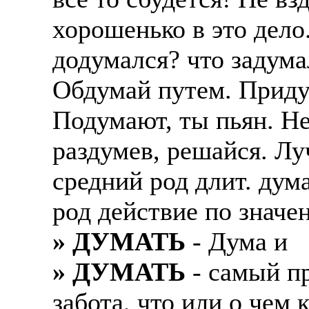
хорошенько в это дело
додумался? что задума
Обдумай путем. Приду
Подумают, ты пьян. Н
раздумев, решайся. Л
средний род длит. дум
род действие по значе
» ДУМАТЬ
- Дума и
» ДУМАТЬ
- самый пр
забота, что или о чем 