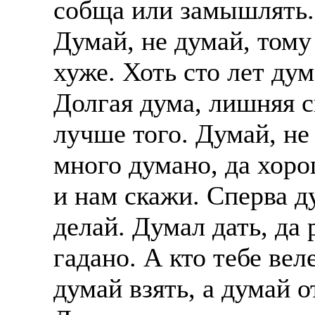
собща или замышлять. 
Также смотрите допол
В таких банках, как С
Думай, не думай, тому
отправке в другие стр
Промсвязьбанк, Райфф
хуже. Хоть сто лет ду
А также рассматривают
А также в компаниях: 
рабочий, разнорабочий
СДЭК, ПЭК и т.д.
Долгая дума, лишняя с
стикеровщик.
лучше того. Думай, не 
В направлениях: без оп
# работа за границей
консультирование, про
много думано, да хоро
# работа за рубежом
и нам скажи. Сперва ду
# трудоустройство за 
делай. Думал дать, да 
# трудоустройство за 
гадано. А кто тебе вел
думай взять, а думай о