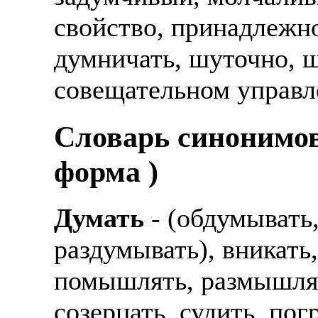
свойство, принадлежно
думничать, шуточно, ш
совещательном управл
Cловарь синонимов
форма )
Думать
- (обдумывать
раздумывать), вникать
помышлять, размышлят
созерцать, судить, пог