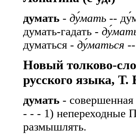
думать
-
ду́мать
-- ду́
думать-гадать -
ду́мат
думаться -
ду́маться
--
Новый толково-сло
русского языка, Т.
думать
- совершенная
- - - 1) непереходные
размышлять.