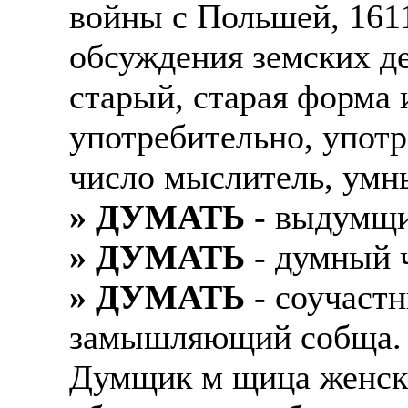
войны с Польшей, 1611
обсуждения земских д
старый, старая форма 
употребительно, упот
число мыслитель, умн
» ДУМАТЬ
- выдумщи
» ДУМАТЬ
- думный ч
» ДУМАТЬ
- соучаст
замышляющий собща. Н
Думщик м щица женски