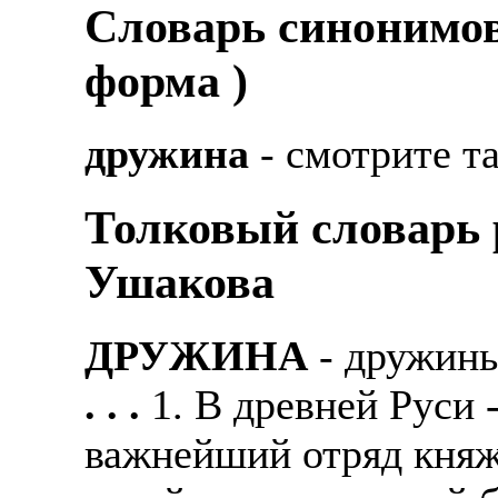
Cловарь синонимов
форма )
дружина
- смотрите т
Толковый словарь р
Ушакова
ДРУЖИНА
- дружины
. . .
1. В древней Руси
важнейший отряд княже