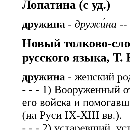
Лопатина (c уд.)
дружина
-
дружи́на
--
Новый толково-сло
русского языка, Т.
дружина
- женский ро
- - - 1) Вооруженный 
его войска и помогав
(на Руси IX-XIII вв.).
- - - 2) устаревший, у