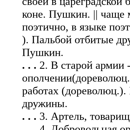
своей в цареградской 
коне. Пушкин. || чаще
поэтично, в языке поэ
). Пальбой отбитые др
Пушкин.
. . .
2. В старой армии 
ополчении(дореволюц.)
работах (дореволюц.)
дружины.
. . .
3. Артель, товарищ
. . .
4. Добровольная о