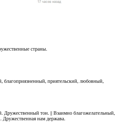
жчин, женщин и
ая команда.
ву. Никто не
говую.
из страны),
ружественные страны.
, благоприязненный, приятельский, любовный,
 указан
. Дружественный тон. || Взаимно благожелательный,
ки
. Дружественная нам держава.
стройство.