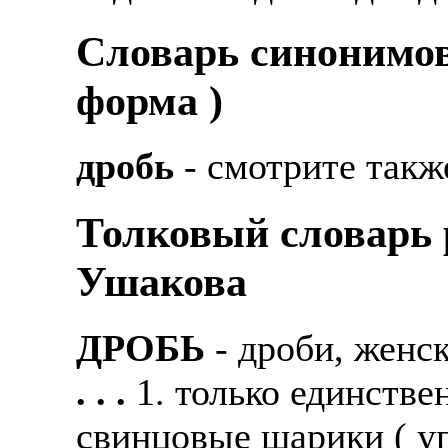
Cловарь синонимов
форма )
дробь
- смотрите такж
Толковый словарь р
Ушакова
ДРОБЬ
- дроби, женс
. . .
1. только единстве
свинцовые шарики ( уп