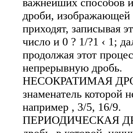
важнейших способов и
Также смотрите допол
В таких банках, как С
дроби, изображающей н
отправке в другие стр
Промсвязьбанк, Райфф
приходят, записывая эт
А также рассматривают
А также в компаниях: 
число и 0 ? 1/?1 ‹ 1; д
рабочий, разнорабочий
СДЭК, ПЭК и т.д.
стикеровщик.
продолжая этот процесс
В направлениях: без оп
# работа за границей
консультирование, про
непрерывную дробь.
# работа за рубежом
НЕСОКРАТИМАЯ ДРОБЬ
# трудоустройство за 
знаменатель которой 
# трудоустройство за 
например , 3/5, 16/9.
ПЕРИОДИЧЕСКАЯ ДРОБ
дробь, в которой, начи