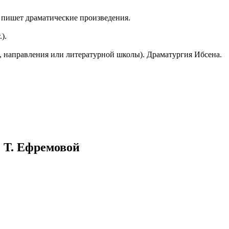
казываем
ый пишет драматические произведения.
ницы, встреча
то проживание.
).
 пользоваться
а, направления или литературной школы). Драматургия Ибсена.
 РФ!
мочь в
.
ашем профиле.
 комплектовщик,
итель,
курьер банка,
 Т. Ефремовой
нбанк,