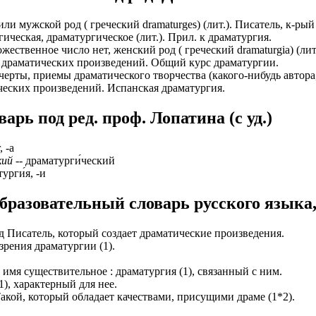
ИОНАЛЬНОГО ПРЕДСТАВИТЕЛЯ
ЛЕНИЯ: подробная консультация, оформление контракта> за
или мужской род ( греческий dramaturges) (лит.). Писатель, к-р
работодателя > оформление визы > отправка > прохождение гра
кая, драматургическое (лит.). Прил. к драматургия.
нтам банковские продукты, в том числе карты.
одобранной заранее вакансии > прибытие на предприятие и мес
твенное число нет, женский род ( греческий dramaturgia) (лит.
я драматических произведений. Общий курс драматургии.
ументы при передаче и консультировать клиентов, как выгодно
доустройству за рубежом № 20118251359
черты, приемы драматического творчества (какого-нибудь автор
ческих произведений. Испанская драматургия.
ИСТАНЦИОННОЕ ОФОРМЛЕНИЕ ИЗ ЛЮБОГО РЕГИОНА
ации представители могут подключать доп. услуги (например по
рь под ред. проф. Лопатина (c уд.)
ьного банка на телефон), за что получают дополнительную плату
дополнительные предложения по отправке в другие страны в н
Е ЗВОНИТЕ! Пишите.
риваются соискатели с опытом работы: рабочий, разнорабочий,
, -а
керовщик.
кий
-- драматурги́ческий
но приветствуется на следующих позициях: менеджер, представ
урги́я, -и
едставитель, продавец-консультант, курьер, банковский курьер, 
ицей
тов, менеджер по продажам.
бразовательный словарь русского языка,
ежом
 как Сбербанк, Газпром, Альфа-Банк, Промсвязьбанк, Райффайзе
во за границей
а Банк.
 Писатель, который создает драматические произведения.
зрения драматургии (1).
во за рубежом
ниях: Евросеть, Мегафон, Связной, СДЭК, ПЭК и т.д.
с имя существительное : драматургия (1), связанный с ним.
 без опыта, студенты, банки, консультирование, продажи.
1), характерный для нее.
акой, который обладает качествами, присущими драме (1*2).