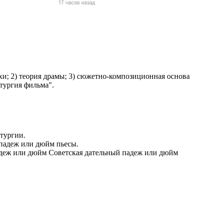
жчин, женщин и
ая команда.
ву. Никто не
говую.
из страны),
хи; 2) теория драмы; 3) сюжетно-композиционная основа
тургия фильма".
атургии.
 падеж или дюйм пьесы.
падеж или дюйм Советская дательный падеж или дюйм
 указан
ки
стройство.