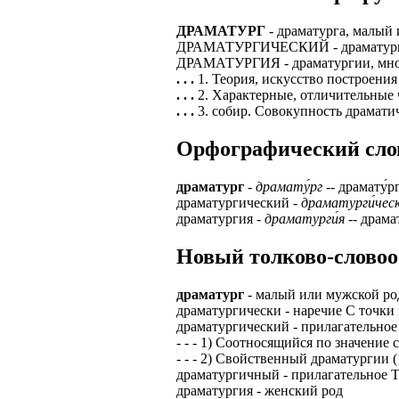
ЗАДАЧИ РЕГ
ПРОЦЕСС ОФОРМ
ДРАМАТУРГ
- драматурга, малый 
приглашение от 
ДРАМАТУРГИЧЕСКИЙ - драматургичес
Доставлять клие
работодателем п
ДРАМАТУРГИЯ - драматургии, множес
. . .
1. Теория, искусство построени
Подписывать док
Лицензия по тру
. . .
2. Характерные, отличительные 
картами банка.
. . .
3. собир. Совокупность драмати
ВОЗМОЖНО Д
В ходе консульт
Орфографический слова
установке мобил
Также смотрите 
Пожалуйста, Н
А также рассмат
драматург
-
драмату́рг
-- драмату́рг
упаковщик, сти
драматургический -
драматурги́чес
Опыт не нужен, 
драматургия -
драматурги́я
-- драмат
региональный пр
# работа за гран
курьер докумен
Новый толково-словоо
# работа за руб
В таких банках,
# трудоустройст
Открытие, Почт
драматург
- малый или мужской род
драматургически - наречие С точки 
# трудоустройст
А также в компа
драматургический - прилагательное
- - - 1) Соотносящийся по значение 
В направлениях:
- - - 2) Свойственный драматургии (
драматургичный - прилагательное Т
драматургия - женский род