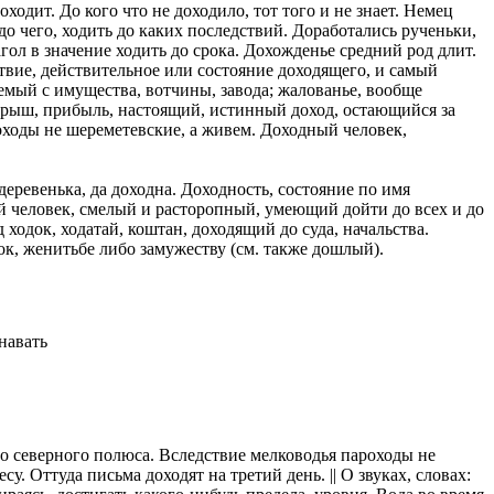
ходит. До кого что не доходило, тот того и не знает. Немец
 до чего, ходить до каких последствий. Доработались рученьки,
казываем
гол в значение ходить до срока. Дохожденье средний род длит.
ницы, встреча
ствие, действительное или состояние доходящего, и самый
то проживание.
аемый с имущества, вотчины, завода; жалованье, вообще
 пользоваться
 барыш, прибыль, настоящий, истинный доход, остающийся за
доходы не шереметевские, а живем. Доходный человек,
 РФ!
мочь в
.
ашем профиле.
ревенька, да доходна. Доходность, состояние по имя
й человек, смелый и расторопный, умеющий дойти до всех и до
 комплектовщик,
одок, ходатай, коштан, доходящий до суда, начальства.
к, женитьбе либо замужеству (см. также дошлый).
итель,
курьер банка,
нбанк,
знавать
 до северного полюса. Вследствие мелководья пароходы не
у. Оттуда письма доходят на третий день. || О звуках, словах: