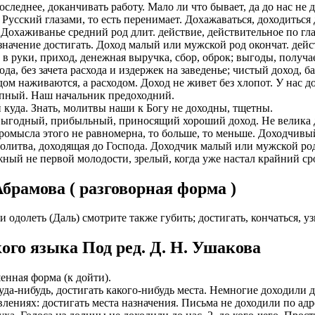
леднее, доканчивать работу. Мало ли что бывает, да до нас не до
 Русский глазами, то есть перенимает. Дохажаваться, доходиться
ИОНАЛЬНОГО ПРЕДСТАВИТЕЛЯ
ЛЕНИЯ: подробная консультация, оформление контракта> за
 Дохаживанье средний род длит. действие, действительное по гла
работодателя > оформление визы > отправка > прохождение гра
 значение достигать. Доход малый или мужской род окончат. дей
нтам банковские продукты, в том числе карты.
одобранной заранее вакансии > прибытие на предприятие и мес
т в руки, приход, денежная выручка, сбор, оброк; выгоды, получ
ументы при передаче и консультировать клиентов, как выгодно
ода, без зачета расхода и издержек на заведенье; чистый доход,
доустройству за рубежом № 20118251359
дом наживаются, а расходом. Доход не живет без хлопот. У нас 
ИСТАНЦИОННОЕ ОФОРМЛЕНИЕ ИЗ ЛЮБОГО РЕГИОНА
упный. Наш начальник предоходний.
ации представители могут подключать доп. услуги (например по
 куда. Знать, молитвы наши к Богу не доходны, тщетны.
ьного банка на телефон), за что получают дополнительную плату
дополнительные предложения по отправке в другие страны в н
выгодный, прибыльный, приносящий хороший доход. Не велика де
ромысла этого не равномерна, то больше, то меньше. Доходчивы
Е ЗВОНИТЕ! Пишите.
риваются соискатели с опытом работы: рабочий, разнорабочий,
литва, доходящая до Господа. Доходчик малый или мужской род х
керовщик.
ный не первой молодости, зрелый, когда уже настал крайний сро
но приветствуется на следующих позициях: менеджер, представ
едставитель, продавец-консультант, курьер, банковский курьер, 
ицей
брамова ( разговорная форма )
тов, менеджер по продажам.
ежом
 как Сбербанк, Газпром, Альфа-Банк, Промсвязьбанк, Райффайзе
ли одолеть (Даль) смотрите также губить; достигать, кончаться, у
во за границей
а Банк.
ого языка Под ред. Д. Н. Ушакова
во за рубежом
ниях: Евросеть, Мегафон, Связной, СДЭК, ПЭК и т.д.
 без опыта, студенты, банки, консультирование, продажи.
енная форма (к дойти).
 куда-нибудь, достигать какого-нибудь места. Немногие доходили
влениях: достигать места назначения. Письма не доходили по адрес