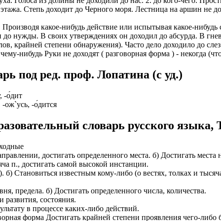
уха. Голоса из долины не доходили до нас. 2. до кого-чего. Прос
этажа. Степь доходит до Черного моря. Лестница на аршин не дох
о. Производя какое-нибудь действие или испытывая какое-нибудь с
 до нужды. В своих утверждениях он доходил до абсурда. В гневе
лов, крайней степени обнаружения). Часто дело доходило до сле
 чему-нибудь Руки не доходят ( разговорная форма ) - некогда (чт
 под ред. проф. Лопатина (c уд.)
, -о́дит
 -ож`усь, -о́дится
азовательный словарь русского языка, 
еходные
о направлении, достигать определенного места. б) Достигать мест
ча п., достигать самой высокой инстанции.
хах). б) Становиться известным кому-либо (о вестях, толках и тыс
овня, предела. б) Достигать определенного числа, количества.
и развития, состояния.
зультату в процессе каких-либо действий.
зговорная форма Достигать крайней степени проявления чего-либо