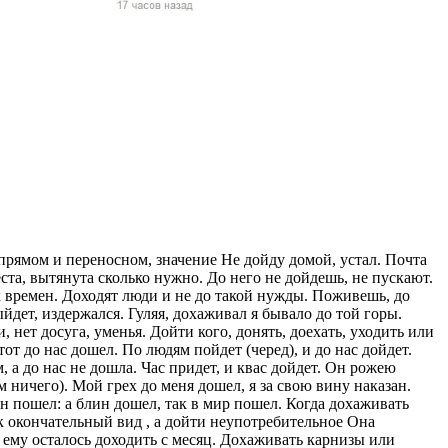
жчин, женщин и
ая команда.
ву. Никто не
говую.
из страны),
 прямом и переносном, значение Не дойду домой, устал. Почта
еста, вытянута сколько нужно. До него не дойдешь, не пускают.
х времен. Доходят люди и не до такой нужды. Поживешь, до
йдет, издержался. Гуляя, дохаживал я бывало до той горы.
, нет досуга, уменья. Дойти кого, донять, доехать, уходить или
от до нас дошел. По людям пойдет (черед), и до нас дойдет.
 указан
 а до нас не дошла. Час придет, и квас дойдет. Он рожею
ки
 ничего). Мой грех до меня дошел, я за свою вину наказан.
лин пошел: а блин дошел, так в мир пошел. Когда дохаживать
ак окончательный вид , а дойти неупотребительное Она
стройство.
 ему осталось доходить с месяц. Дохаживать карнизы или