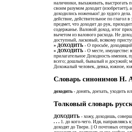
наличники, выхаживать, выстрогать пос
своим разумом доходит (изобретает), а
ЗАДАЧИ РЕГ
ПРОЦЕСС ОФОРМ
доходились ноженьки! до худого дела.
приглашение от 
действие, действительное по глагол в
Доставлять клие
работодателем п
предмет, что доходит до рук, приходи
Подписывать док
содержанье. Валовой доход, итог прих
Лицензия по тру
картами банка.
вычетом из валового расхода. Не дохо
ВОЗМОЖНО Д
доступный, ласковый, всякому прист
В ходе консульт
» ДОХОДИТЬ
- О просьбе, доходящий
установке мобил
Также смотрите 
» ДОХОДИТЬ
- О месте, имуществе: 
прилагательное Доходность имения, п
Пожалуйста, Н
А также рассмат
всего; дошлый, бывалый и досужий; мо
упаковщик, сти
Дохожалый человек, девка, южное, юж
Опыт не нужен, 
региональный пр
# работа за гран
Cловарь синонимов Н. А
курьер докумен
# работа за руб
В таких банках,
доходить
- донять, доехать, уходить и
# трудоустройст
Открытие, Почт
Толковый словарь русск
# трудоустройст
А также в компа
В направлениях:
ДОХОДИТЬ
- хожу, доходишь, соверш
. . .
1. до кого-чего. Идя, направляясь
доходят до Твери. || О почтовых отпра