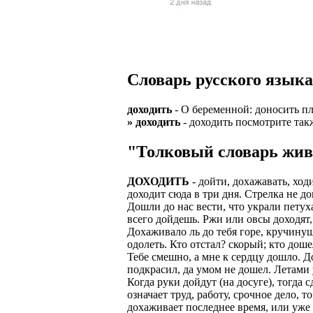
Верхней границ
надежность и ка
Ежедневные вып
семейных пар.
БЕЗ поиска клие
Предоставляем 
ВНИМАНИЕ: Мы 
Можно БЕЗ опыта
Есть выходные
Устройство офиц
Гибкий график: (
Словарь русского языка
имеет права выч
Оплата ГСМ за 
Дистанционное 
Варианты: 1) Раб
доходить
- О беременной: доносить пл
Авто находится 
Дружный коллек
» доходить
- доходить посмотрите так
2) Рабочая виза 
Никаких % и ко
Смартфон для ра
"Толковый словарь жив
3) Также предос
Гарантированны
Скидки и акции
Знание языка н
ДОХОДИТЬ
- дойти, дохажавать, ход
Большой автопа
Выгодные услов
доходит сюда в три дня. Стрелка не д
Требуются мужч
Дошли до нас вести, что украли пету
В наличии авто 
ЧТОБЫ УСТР
всего дойдешь. Ржи или овсы доходят,
Варианты работ:
Дохаживало ль до тебя горе, кручинушк
Ищем водителей
Откликнитесь на
одолеть. Кто отстал? скорый; кто доше
Средняя зарплат
Тебе смешно, а мне к сердцу дошло. Д
Звоните ежедне
средний, завис
Получите пригл
подкрасил, да умом не дошел. Летами 
оплачиваются о
Когда руки дойдут (на досуге), тогда 
количество мес
Заполните корот
означает труд, работу, срочное дело,
Жилье предостав
дохаживает последнее время, или уже
Ожидайте звонк
График 10-12 час