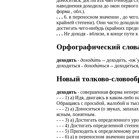
доноситься, достигать чьего-нибудь сл
наводнения доходила до окон первого 
форма , обл.).
. . .
6. в переносном значении , до чег
крайней степени). Они часто доходили
достигать чего-нибудь (крайних преде
. . .
Не доходя - вблизи, в конце пути к
Орфографический словарь
доходить
-
доходи́ть
-- доходи́ть, -ож`у
доходиться -
доходи́ться
-- доходи́ться,
Новый толково-словообр
доходить
- совершенная форма непер
- - - 1) а) Идя, двигаясь в каком-либ
Обращаясь с просьбой, жалобой и тыся
- - - 2) а) Доноситься (о звуках, запа
ясным, понятным.
- - - 3) а) Достигать определенного ур
- - - 4) Достигать определенной степен
- - - 5) Приходить к определенному ре
- - - 6) а) в переносном значении ра