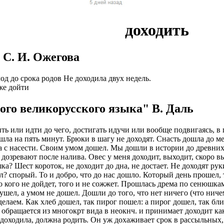
ы в оплате НЕТ!
чество выполнения наших услуг. Ведётся постоянный набор му
латы на карту
нтов и согласования с ними даты встреч. Для этого есть отдельн
доходить
планшет для работы
не оплачиваем стоимость оформления и перелёт.
. У вас будет бесплатное обучение.
иальное, зарплата выплачивается официально по законодательст
2/2, 5/2)
 С. И. Ожегова
итывать какие то деньги из вашей зарплаты!
счет компании
оформление со всеми отчислениями в Пенсионный Фонд и нало
очая виза на 6 месяцев (можно продлевать на месте, не выезжая 
од до срока родов Не доходила двух недель.
у Вас 24 часа в сутки и в выходные дни
тив.
же дойти
на 1 год (можно продлевать, не выезжая из страны);
миссий автопарков
боты и полная оплата мобильной связи.
ого великорусского языка" В. Даль
тавим возможность оформления Вида на Жительство.
й стабильный доход не зависимо от суммы заказов
 от партнеров компании.
е является обязательным. Наличие заграничного паспорта;
ить или идти до чего, достигать идучи или вообще подвигаясь, в
рк: Правый/левый руль, АКПП/МКПП, бензин/ГАЗ
ия на продукты Тинькофф банка.
ошла на пять минут. Брюки в шагу не доходят. Снасть дошла до м
ины, женщины, а также семейные пары;
ха с насести. Своим умом дошел. Мы дошли в истории до древни
с возможностью выкупа от 600р.
ОИТЬСЯ ПРЕДСТАВИТЕЛЕМ
 дозревают после налива. Овес у меня доходит, выходит, скоро вы
 фабрики, заводы.
а? Шест короток, не доходит до дна, не достает. Не доходят руки
 в штат.
 это объявление.
л? спорый. То и добро, что до нас дошло. Который день прошел, т
а 1500-2500 евро в месяц (130 000-230 000 рублей). Заработок
о кого не дойдет, того и не сожжет. Прошлась дрема по сенюшкам,
вно, работаем без выходных
ит от подобранной вакансии и сложности работы. + переработ
ашение в личный кабинет кандидата.
ушел, а умом не дошел. Дошли до того, что нет ничего (что ничем
тдельно.
сделаем. Как хлеб дошел, так пирог пошел: а пирог дошел, так б
т на вакансию ограничено
кую анкету.
 то обращается из многокрт вида в неокнч. и принимает доходит к
ляется работодателем. Страховка. Премии. Официальное трудоу
 доходила, должна родить. Он уж дохаживает срок в рассыльных,
а менеджера.
ов. 5-6 дневная рабочая неделя.