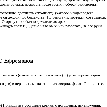
тираясь, достигать какого-нибудь предела, уровня. Вода во время
одит до окна. дозревать после съемки, сбора ( разговорная
остояние, достигать чего-нибудь (какого-нибудь предела,
 он доходил до бешенства. || О действии: протекая, совершаясь,
з. Ссоры у них обычно доходили до драки.
о-нибудь сделать). Давно надо бы книги разобрать, да всё руки
Т. Ефремовой
а назначения (о почтовых отправлениях). в) разговорная форма
яча п.). в) в переносном значении разговорная форма Становиться
 б) Приходить в состояние крайнего истощения, изнеможения,