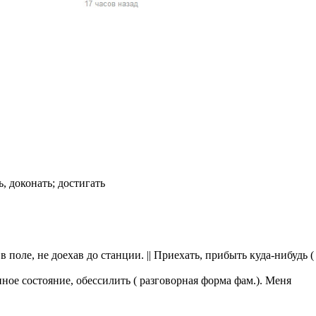
жчин, женщин и
ая команда.
ву. Никто не
говую.
из страны),
, доконать; достигать
 указан
в поле, не доехав до станции. || Приехать, прибыть куда-нибудь (
ки
ное состояние, обессилить ( разговорная форма фам.). Меня
стройство.