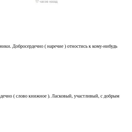
жчин, женщин и
ая команда.
ву. Никто не
говую.
из страны),
ки. Добросердечно ( наречие ) отностись к кому-нибудь
рдечно ( слово книжное ). Ласковый, участливый, с добрым
 указан
ки
стройство.