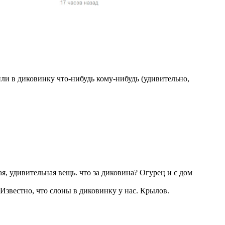
жчин, женщин и
ая команда.
ву. Никто не
говую.
из страны),
или в диковинку что-нибудь кому-нибудь (удивительно,
, удивительная вещь. что за диковина? Огурец и с дом
 указан
ки
 Известно, что слоны в диковинку у нас. Крылов.
стройство.