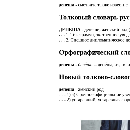
депеша
- смотрите также известие
ЗАДАЧИ РЕГ
ПРОЦЕСС ОФОРМ
приглашение от 
Толковый словарь рус
Доставлять клие
работодателем п
Подписывать док
Лицензия по тру
ДЕПЕША
- депеши, женский род (
картами банка.
. . .
1. Телеграмма, экстренное увед
ВОЗМОЖНО Д
. . .
2. Спешное дипломатическое до
В ходе консульт
установке мобил
Также смотрите 
Орфографический слова
Пожалуйста, Н
А также рассмат
упаковщик, сти
депеша
-
депе́ша
-- депе́ша, -и, тв. 
Опыт не нужен, 
региональный пр
# работа за гран
Новый толково-словоо
курьер докумен
# работа за руб
В таких банках,
депеша
- женский род
# трудоустройст
Открытие, Почт
- - - 1) а) Срочное официальное у
- - - 2) устаревший, устаревшая фор
# трудоустройст
А также в компа
В направлениях: