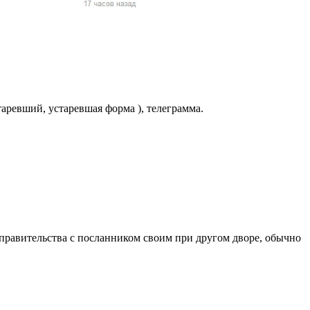
жчин, женщин и
ая команда.
ву. Никто не
говую.
из страны),
таревший, устаревшая форма ), телеграмма.
правительства с посланником своим при другом дворе, обычно
 указан
ки
стройство.