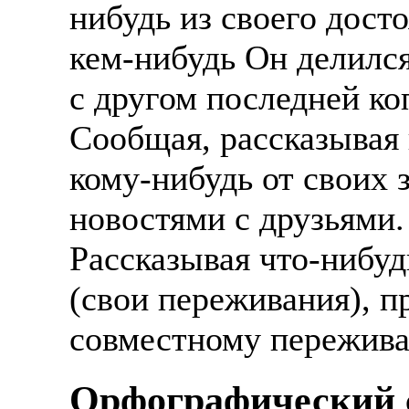
нибудь из своего досто
Также смотрите допол
В таких банках, как С
отправке в другие стр
кем-нибудь Он делился
Промсвязьбанк, Райфф
с другом последней ко
А также рассматривают
А также в компаниях: 
рабочий, разнорабочий
СДЭК, ПЭК и т.д.
Сообщая, рассказывая 
стикеровщик.
В направлениях: без оп
кому-нибудь от своих 
# работа за границей
консультирование, про
новостями с друзьями. 
# работа за рубежом
Рассказывая что-нибуд
# трудоустройство за 
(свои переживания), п
# трудоустройство за 
совместному пережива
Орфографический с