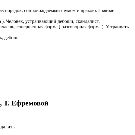
казываем
л, беспорядок, сопровождаемый шумом и дракою. Пьяные
ницы, встреча
то проживание.
). Человек, устраивающий дебоши, скандалист.
ь, совершенная форма ( разговорная форма ). Устраивать
 пользоваться
ь; дебош.
 РФ!
мочь в
.
ашем профиле.
 комплектовщик,
итель,
курьер банка,
нбанк,
, Т. Ефремовой
далить.