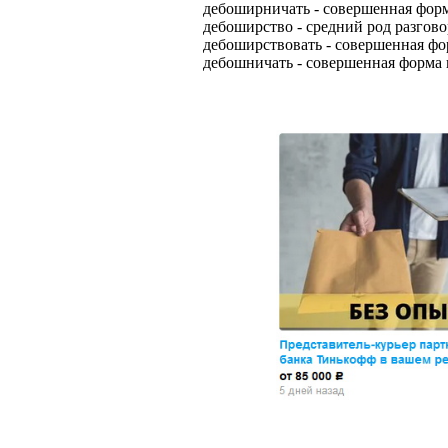
дебоширничать - совершенная форм
дебоширство - средний род разгов
дебоширствовать - совершенная фо
дебошничать - совершенная форма 