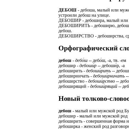
ЗАДАЧИ РЕГ
ПРОЦЕСС ОФОРМ
ДЕБОШ
- дебоша, малый или мужс
приглашение от 
устроили дебош на улице.
Доставлять клие
работодателем п
ДЕБОШИР - дебошира, малый или му
ДЕБОШИРИТЬ - дебоширю, дебошир
Подписывать док
Лицензия по тру
дебош.
картами банка.
ДЕБОШИРСТВО - дебоширства, средн
ВОЗМОЖНО Д
В ходе консульт
Орфографический слова
установке мобил
Также смотрите 
Пожалуйста, Н
А также рассмат
дебош
-
дебо́ш
-- дебо́ш, -а, тв. -ем
упаковщик, сти
дебошир -
дебоши́р
-- дебоши́р, -а
Опыт не нужен, 
дебоширить -
дебоши́рить
-- дебоши
региональный пр
# работа за гран
дебоширничать -
дебоши́рничать
--
курьер докумен
дебоширство -
дебоши́рство
-- дебо
# работа за руб
дебоширящий -
дебоши́рящий
-- де
В таких банках,
# трудоустройст
Открытие, Почт
Новый толково-словоо
# трудоустройст
А также в компа
дебош
- малый или мужской род Бу
В направлениях:
дебошир - малый или мужской род р
дебоширить - совершенная форма н
дебоширка - женский род разговор