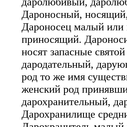
даролюбивый, даролюб
Дароносный, носящий
Дароносец малый или 
приносящий. Дароносиц
носят запасные святой
дародательный, дарую
род то же имя сущест
женский род принявши
дарохранительный, да
Дарохранилище средни
Дарохранитель малый 