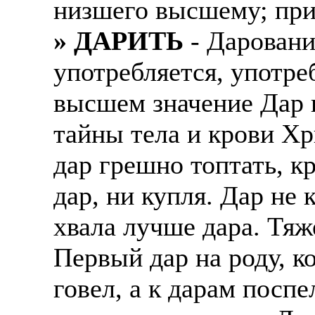
низшего высшему; прин
Также смотрите допол
В таких банках, как С
» ДАРИТЬ
- Даровани
отправке в другие стр
Промсвязьбанк, Райфф
употребляется, употре
А также рассматривают
А также в компаниях: 
рабочий, разнорабочий
СДЭК, ПЭК и т.д.
высшем значение Дар 
стикеровщик.
тайны тела и крови Хр
В направлениях: без оп
# работа за границей
консультирование, про
дар грешно топтать, к
# работа за рубежом
дар, ни купля. Дар не 
# трудоустройство за 
хвала лучше дара. Тяж
# трудоустройство за 
Первый дар на роду, ко
говел, а к дарам поспе