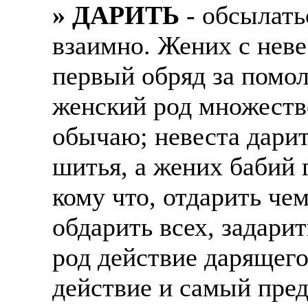
» ДАРИТЬ
- обсылать
Жилье предоставляется
Подписывать документ
взаимно. Жених с неве
Премии. Официальное 
клиентов, как выгодно
часов. 5-6 дневная раб
первый обряд за помол
В ходе консультации п
ПРОЦЕСС ОФОРМЛЕНИЯ
женский род множестве
доп. услуги (например
оформление контракта
банка на телефон), за
обычаю; невеста дарит
работодателя > оформл
плату.
шитья, а жених бабий 
прохождение границы, 
Пожалуйста, НЕ ЗВО
подобранной заранее в
кому что, отдарить чем
предприятие и место п
Опыт не нужен, но пр
обдарить всех, задари
позициях: менеджер, п
Лицензия по трудоуст
представитель, продав
род действие дарящего
ВОЗМОЖНО ДИСТ
курьер, курьер банка,
действие и самый пред
ИЗ ЛЮБОГО РЕГИО
продажам.