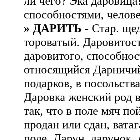
ли чего? Эка даровиц
способностями, челове
» ДАРИТЬ
- Стар. ще
тороватый. Даровитост
даровитого, способнос
относящийся Дарничий,
подарков, в посольств
Даровка женский род в 
так, что в поле мяч по
продан или сдан, ватаг
поле. Дарун, дарунок,