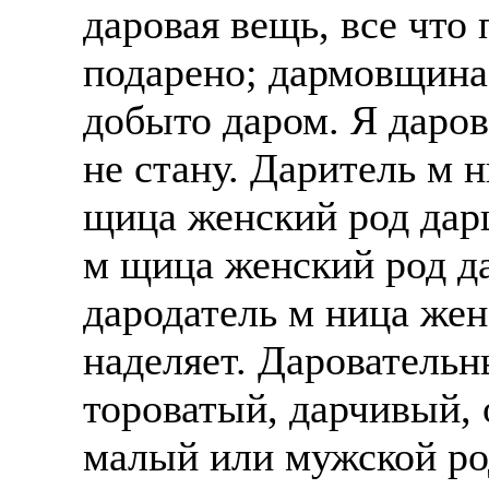
даровая вещь, все что 
подарено; дармовщина,
добыто даром. Я даро
не стану. Даритель м 
щица женский род дар
м щица женский род д
дародатель м ница женс
наделяет. Дарователь
тороватый, дарчивый,
малый или мужской род