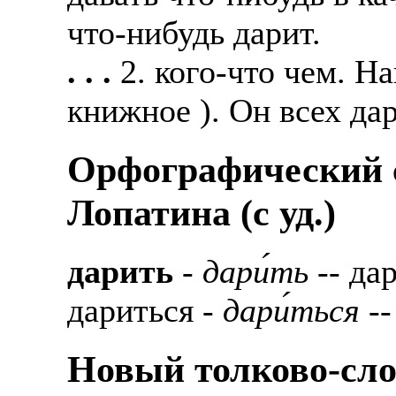
что-нибудь дарит.
. . .
2. кого-что чем. Н
книжное ). Он всех да
Орфографический с
Лопатина (c уд.)
дарить
-
дари́ть
-- дар
дариться -
дари́ться
--
Новый толково-сло