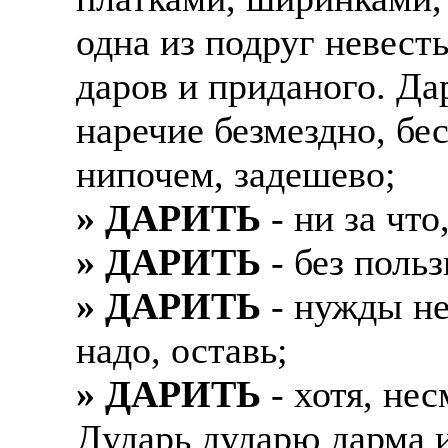
одна из подруг невест
даров и приданого. Да
наречие безмездно, бе
нипочем, задешево;
» ДАРИТЬ
- ни за что
» ДАРИТЬ
- без польз
» ДАРИТЬ
- нужды нет
надо, оставь;
» ДАРИТЬ
- хотя, нес
Дударь дударю дарма и