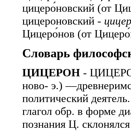
цицеро́новский (от Циц
цицероновский -
цицер
Цицеро́нов (от Цицеро́
Cловарь философс
ЦИЦЕРОН
- ЦИЦЕРОН
ново- э.) —древнерим
политический деятель.
глагол обр. в форме д
познания Ц. склонялся 