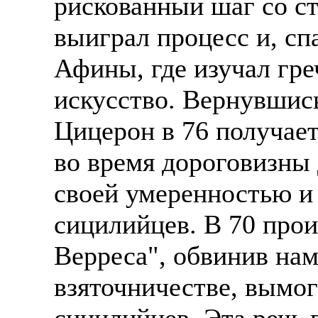
рискованный шаг со с
Также смотрите допол
В таких банках, как С
выиграл процесс и, сп
отправке в другие стр
Промсвязьбанк, Райфф
Афины, где изучал гр
А также рассматривают
А также в компаниях: 
искусство. Вернувшис
рабочий, разнорабочий
СДЭК, ПЭК и т.д.
стикеровщик.
Цицерон в 76 получае
В направлениях: без оп
# работа за границей
консультирование, про
во время дороговизны
# работа за рубежом
своей умеренностью и
# трудоустройство за 
сицилийцев. В 70 про
# трудоустройство за 
Верреса", обвинив на
взяточничестве, вымог
сицилийцев. Эта речь 