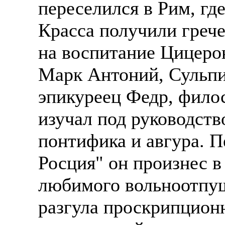
переселился в Рим, гд
Жилье предоставляется
Подписывать документ
Красса получили грече
Премии. Официальное 
клиентов, как выгодно
на воспитание Цицеро
часов. 5-6 дневная раб
В ходе консультации п
Марк Антоний, Сульпи
ПРОЦЕСС ОФОРМЛЕНИЯ
доп. услуги (например
оформление контракта
банка на телефон), за
эпикуреец Федр, фило
работодателя > оформл
плату.
изучал под руководств
прохождение границы, 
Пожалуйста, НЕ ЗВО
подобранной заранее в
понтифика и авгура. 
предприятие и место п
Опыт не нужен, но пр
Росция" он произнес в
позициях: менеджер, п
Лицензия по трудоуст
любимого вольноотпущ
представитель, продав
ВОЗМОЖНО ДИСТ
курьер, курьер банка,
разгула проскрипцион
ИЗ ЛЮБОГО РЕГИО
продажам.