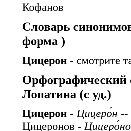
Кофанов
Cловарь синонимов
форма )
Цицерон
- смотрите т
Орфографический с
Лопатина (c уд.)
Цицерон
-
Цицеро́н
--
Цицеронов -
Цицеро́но