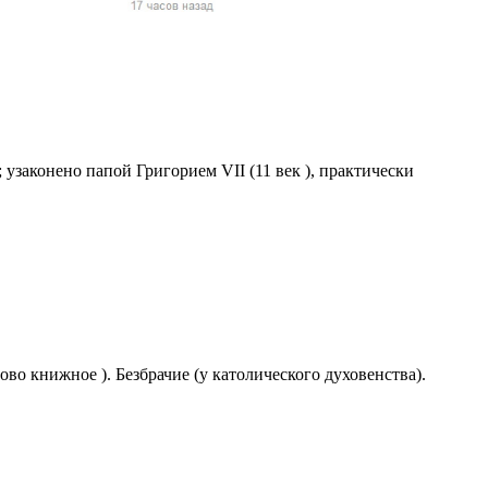
жчин, женщин и
ая команда.
ву. Никто не
говую.
из страны),
; узаконено папой Григорием VII (11 век ), практически
лово книжное ). Безбрачие (у католического духовенства).
 указан
ки
стройство.