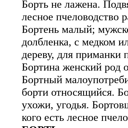
Борть не лажена. Подв
Также смотрите допол
В таких банках, как С
лесное пчеловодство р
отправке в другие стр
Промсвязьбанк, Райфф
Бортень малый; мужско
А также рассматривают
А также в компаниях: 
рабочий, разнорабочий
СДЭК, ПЭК и т.д.
долбленка, с медком 
стикеровщик.
дереву, для приманки 
В направлениях: без оп
# работа за границей
консультирование, про
Бортина женский род о
# работа за рубежом
Бортный малоупотребит
# трудоустройство за 
борти относящийся. Б
# трудоустройство за 
ухожи, угодья. Бортов
кого есть лесное пчело