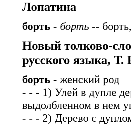
Лопатина
борть
-
борть
-- борть
Новый толково-сло
русского языка, Т.
борть
- женский род
- - - 1) Улей в дупле 
выдолбленном в нем у
- - - 2) Дерево с дупл