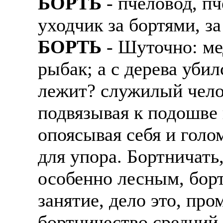
БОРТЬ
- пчеловод, пч
уходчик за бортями, з
БОРТЬ
- Шуточно: мед
рыбак; а с дерева убил
лежит? служилый челов
подвязывая к подошве 
опоясывая себя и голо
для упора. Бортничать
особенно лесным, бор
занятие, дело это, про
бортничество средний 