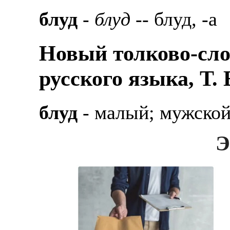
блуд
-
блуд
-- блуд, -а
Новый толково-сло
русского языка, Т.
блуд
- малый; мужской 
Э