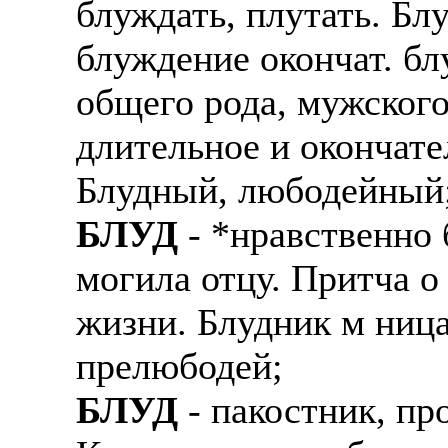
блуждать, плутать. Бл
Также смотрите допол
В таких банках, как С
блуждение окончат. бл
отправке в другие стр
Промсвязьбанк, Райфф
общего рода, мужского
А также рассматривают
А также в компаниях: 
рабочий, разнорабочий
СДЭК, ПЭК и т.д.
длительное и окончате
стикеровщик.
Блудный, любодейный;
В направлениях: без оп
# работа за границей
консультирование, про
БЛУД
- *нравственно
# работа за рубежом
могила отцу. Притча о
# трудоустройство за 
жизни. Блудник м ниц
# трудоустройство за 
прелюбодей;
БЛУД
- пакостник, пр