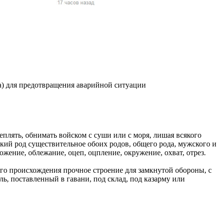
жчин, женщин и
ая команда.
ву. Никто не
говую.
из страны),
ва) для предотвращения аварийной ситуации
оцеплять, обнимать войском с суши или с моря, лишая всякого
ский род существительное обоих родов, общего рода, мужского и
ожение, облежание, оцеп, оцпление, окружение, охват, отрез.
кого происхождения прочное строение для замкнутой обороны, с
 указан
ь, поставленный в гавани, под склад, под казарму или
ки
стройство.