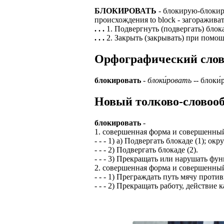
БЛОКИРОВАТЬ
- блокирую-блокиру
ЗАДАЧИ РЕГ
ПРОЦЕСС ОФОРМ
происхождения to block - загораживат
приглашение от 
. . .
1. Подвергнуть (подвергать) блок
Доставлять клие
работодателем п
. . .
2. Закрыть (закрывать) при помощ
Подписывать док
Лицензия по тру
Орфографический слова
картами банка.
ВОЗМОЖНО Д
В ходе консульт
блокировать
-
блоки́ровать
-- блоки́
установке мобил
Также смотрите 
Новый толково-словооб
Пожалуйста, Н
А также рассмат
упаковщик, сти
Опыт не нужен, 
блокировать
-
региональный пр
# работа за гран
1. совершенная форма и совершенный
курьер докумен
- - - 1) а) Подвергать блокаде (1); о
# работа за руб
- - - 2) Подвергать блокаде (2).
В таких банках,
- - - 3) Прекращать или нарушать фу
# трудоустройст
Открытие, Почт
2. совершенная форма и совершенный
- - - 1) Преграждать путь мячу прот
# трудоустройст
А также в компа
- - - 2) Прекращать работу, действи
В направлениях: