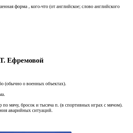
ная форма , кого-что (от английское; слово английского
казываем
ницы, встреча
то проживание.
 пользоваться
 РФ!
мочь в
.
ашем профиле.
 Т. Ефремовой
 комплектовщик,
итель,
курьер банка,
ибо (обычно о военных объектах).
нбанк,
ма.
по мячу, бросок и тысяча п. (в спортивных играх с мячом).
щения аварийных ситуаций.