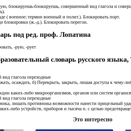
ю, блокируешь-блокируешь, совершенный вид глагола и совершен
ИОНАЛЬНОГО ПРЕДСТАВИТЕЛЯ
ЛЕНИЯ: подробная консультация, оформление контракта> за
ь).
работодателя > оформление визы > отправка > прохождение гра
аде ( военное; термин военный и полит.). Блокировать порт.
нтам банковские продукты, в том числе карты.
одобранной заранее вакансии > прибытие на предприятие и мес
и блокировки (ж.-д.). Блокировать перегон.
ументы при передаче и консультировать клиентов, как выгодно
доустройству за рубежом № 20118251359
рь под ред. проф. Лопатина
ИСТАНЦИОННОЕ ОФОРМЛЕНИЕ ИЗ ЛЮБОГО РЕГИОНА
ации представители могут подключать доп. услуги (например по
ровать, -рую, -рует
ьного банка на телефон), за что получают дополнительную плату
дополнительные предложения по отправке в другие страны в н
разовательный словарь русского языка,
Е ЗВОНИТЕ! Пишите.
риваются соискатели с опытом работы: рабочий, разнорабочий,
керовщик.
но приветствуется на следующих позициях: менеджер, представ
едставитель, продавец-консультант, курьер, банковский курьер, 
ицей
 вид глагола переходные
тов, менеджер по продажам.
кружать, осаждать. б) Перекрыть, закрыть, лишая доступа к чему-л
ежом
 как Сбербанк, Газпром, Альфа-Банк, Промсвязьбанк, Райффайзе
нкции каких-либо микроорганизмов, органов или систем организ
во за границей
а Банк.
 вид глагола переходные
ивника, лишать противника возможности нанести прицельный удар 
во за рубежом
ниях: Евросеть, Мегафон, Связной, СДЭК, ПЭК и т.д.
е каких-либо устройств, приборов и тысяча п. с целью предотвра
 без опыта, студенты, банки, консультирование, продажи.
Это интересно