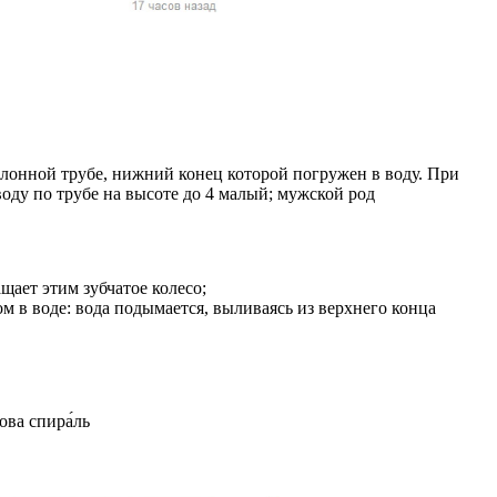
жчин, женщин и
ая команда.
ву. Никто не
говую.
из страны),
лонной трубе, нижний конец которой погружен в воду. При
воду по трубе на высоте до 4 малый; мужской род
щает этим зубчатое колесо;
м в воде: вода подымается, выливаясь из верхнего конца
 указан
ки
дова спира́ль
стройство.