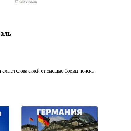
жчин, женщин и
ая команда.
ву. Никто не
Даль
говую.
из страны),
и смысл слова аклей с помощью формы поиска.
 указан
ки
стройство.