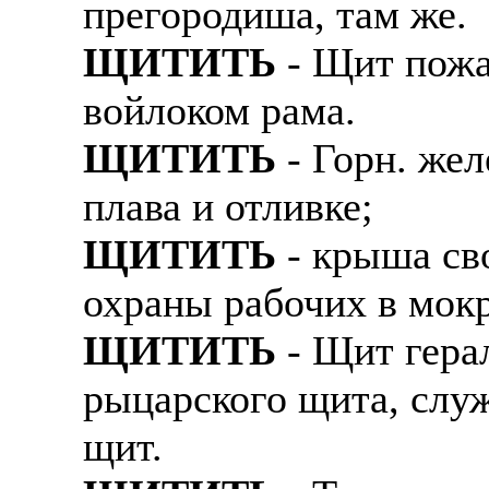
прегородиша, там же.
Также смотрите допол
В таких банках, как С
ЩИТИТЬ
- Щит пожа
отправке в другие стр
Промсвязьбанк, Райфф
войлоком рама.
А также рассматривают
А также в компаниях: 
рабочий, разнорабочий
СДЭК, ПЭК и т.д.
ЩИТИТЬ
- Горн. жел
стикеровщик.
плава и отливке;
В направлениях: без оп
# работа за границей
консультирование, про
ЩИТИТЬ
- крыша сво
# работа за рубежом
охраны рабочих в мокр
# трудоустройство за 
ЩИТИТЬ
- Щит гера
# трудоустройство за 
рыцарского щита, служ
щит.