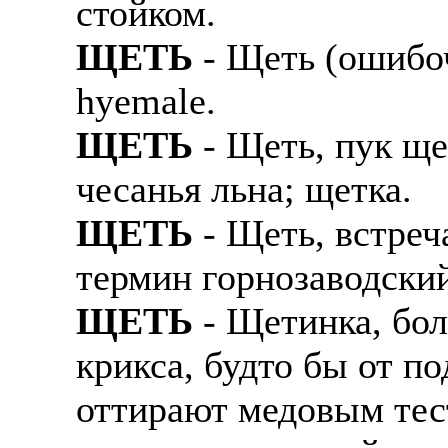
стойком.
Также смотрите допол
В таких банках, как С
ЩЕТЬ
- Щеть (ошибоч
отправке в другие стр
Промсвязьбанк, Райфф
hyemale.
А также рассматривают
А также в компаниях: 
рабочий, разнорабочий
СДЭК, ПЭК и т.д.
ЩЕТЬ
- Щеть, пук ще
стикеровщик.
чесанья льна; щетка.
В направлениях: без оп
# работа за границей
консультирование, про
ЩЕТЬ
- Щеть, встреч
# работа за рубежом
термин горнозаводски
# трудоустройство за 
ЩЕТЬ
- Щетинка, бол
# трудоустройство за 
крикса, будто бы от п
оттирают медовым тес