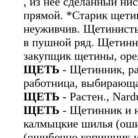
, из нее сделанный ни
прямой. *Старик щетин
неуживчив. Щетинисты
в пушной ряд. Щетинн
закупщик щетины, орел
ЩЕТЬ
- Щетинник, ра
работница, выбирающа
ЩЕТЬ
- Растен., Nard
ЩЕТЬ
- Щетинник и н
калмыцкие шилья (ош
(ошибочно копищник и