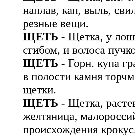
наплав, кап, выль, сви
резные вещи.
ЩЕТЬ
- Щетка, у лош
сгибом, и волоса пучко
ЩЕТЬ
- Горн. купа гр
в полости камня торчм
щетки.
ЩЕТЬ
- Щетка, растен
желтяница, малоросси
происхождения крокус