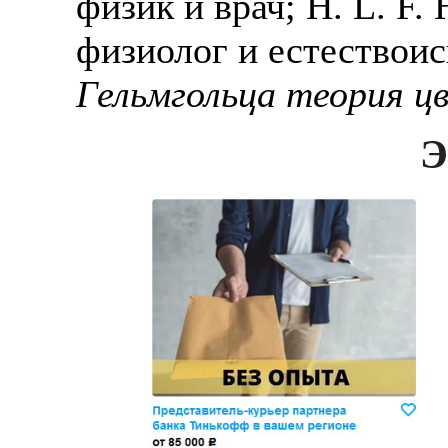
физик и врач; Н. L. F.
физиолог и естествоис
Гельмгольца теория ц
Э