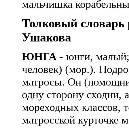
мальчишка корабельный
Также смотрите допол
В таких банках, как С
отправке в другие стр
Промсвязьбанк, Райфф
Толковый словарь р
А также рассматривают
А также в компаниях: 
Ушакова
рабочий, разнорабочий
СДЭК, ПЭК и т.д.
стикеровщик.
В направлениях: без оп
ЮНГА
- юнги, малый;
# работа за границей
консультирование, про
человек) (мор.). Подро
# работа за рубежом
матросы. Он (помощник
# трудоустройство за 
одну сторону сходни, 
# трудоустройство за 
мореходных классов, т
матросской курточке м