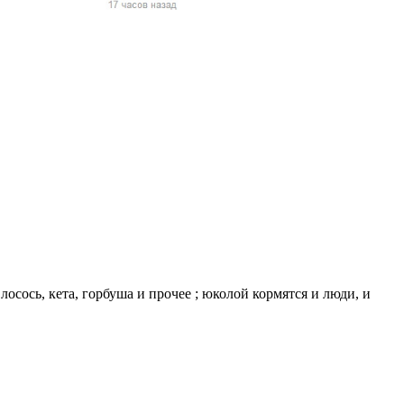
жчин, женщин и
ая команда.
ву. Никто не
говую.
из страны),
лосось, кета, горбуша и прочее ; юколой кормятся и люди, и
 указан
ки
стройство.