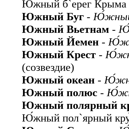
Ю́жный б`ерег Кры́ма
Южный Буг
-
Ю́жный
Южный Вьетнам
-
Ю
Южный Йемен
-
Ю́ж
Южный Крест
-
Ю́жн
(созвездие)
Южный океан
-
Ю́жн
Южный полюс
-
Ю́жн
Южный полярный к
Ю́жный пол`ярный кру