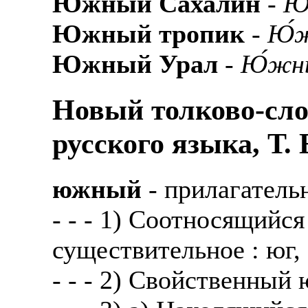
Южный Сахалин
-
Ю
Южный тропик
-
Ю́ж
Южный Урал
-
Ю́жны
Новый толково-сло
русского языка, Т.
южный
- прилагатель
- - - 1) Соотносящийся
существительное : юг,
- - - 2) Свойственный 