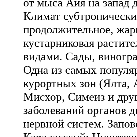
от мыса Айя на запад 
Также смотрите допол
В таких банках, как С
Климат субтропически
отправке в другие стр
Промсвязьбанк, Райфф
продолжительное, жарк
А также рассматривают
А также в компаниях: 
кустарниковая растит
рабочий, разнорабочий
СДЭК, ПЭК и т.д.
стикеровщик.
видами. Сады, виногр
В направлениях: без оп
# работа за границей
консультирование, про
Одна из самых популя
# работа за рубежом
курортных зон (Ялта, 
# трудоустройство за 
Мисхор, Симеиз и друг
# трудоустройство за 
заболеваний органов д
нервной систем. Запо
Карадагский; Никитски