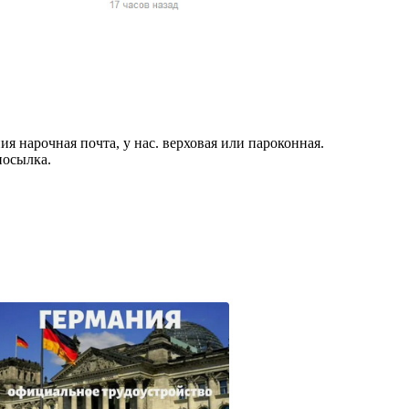
жчин, женщин и
ая команда.
ву. Никто не
говую.
из страны),
я нарочная почта, у нас. верховая или пароконная.
посылка.
 указан
ки
стройство.