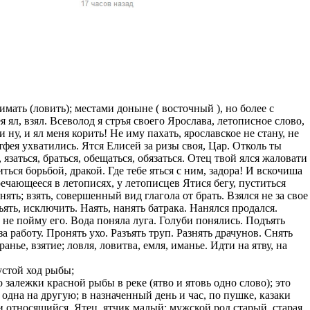
жчин, женщин и
ая команда.
ву. Никто не
говую.
из страны),
имать (ловить); местами доныне ( восточный ), но более с
ея ял, взял. Всеволод я стръя своего Ярослава, летописное слово,
 ну, и ял меня корить! Не иму пахать, ярославское не стану, не
Матфея ухватились. Ятся Елисей за ризы своя, Цар. Отколь ты
у, язаться, браться, обещаться, обязаться. Отец твой ялся жаловати
ться борьбой, дракой. Где тебе яться с ним, задора! И вскочиша
речающееся в летописях, у летописцев Ятися бегу, пуститься
нять; взять, совершенный вид глагола от брать. Взялся не за свое
ъять, исключить. Наять, нанять батрака. Нанялся продался.
, не пойму его. Вода поняла луга. Голуби понялись. Подъять
а работу. Пронять ухо. Разъять труп. Разнять драчунов. Снять
анье, взятие; ловля, ловитва, емля, иманье. Идти на ятву, на
 указан
ки
устой ход рыбы;
 залежки красной рыбы в реке (ятво и ятовь одно слово); это
 одна на другую; в назначенный день и час, по пушке, казаки
стройство.
ви относящийся. Ятец, ятчик малый; мужской род старый, старая