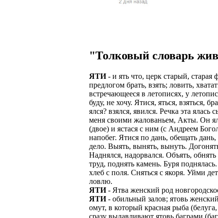
Верхней границ
надежность и ка
Ежедневные вып
семейных пар.
БЕЗ поиска клие
Предоставляем 
ВНИМАНИЕ: Мы 
Можно БЕЗ опыта
Есть выходные
Устройство офиц
Гибкий график: (
"Толковый словарь жив
имеет права выч
Оплата ГСМ за 
Дистанционное 
Варианты: 1) Раб
ЯТИ
- и ять что, церк старый, старая
Авто находится 
Дружный коллек
предлогом брать, взять; ловить, хватат
2) Рабочая виза 
встречающееся в летописях, у летописц
Никаких % и ко
Смартфон для ра
буду, не хочу. Ятися, яться, взяться, 
3) Также предос
ялся? взялся, явился. Речка эта ялась с
Гарантированны
Скидки и акции
меня своими жалованьем, Акты. Он ялся
Знание языка н
(двое) и ястася с ним (с Андреем Бог
Большой автопа
Выгодные услов
напобег. Ятися по дань, обещать дань,
Требуются мужч
дело. Выять, вынять, вынуть. Догонять
В наличии авто 
ЧТОБЫ УСТР
Наднялся, надорвался. Объять, обнять
Варианты работ:
труд, поднять камень. Буря поднялась.
Ищем водителей
Откликнитесь на
хлеб с поля. Сняться с якоря. Уйми де
Средняя зарплат
Звоните ежедне
ловлю.
средний, завис
Получите пригл
ЯТИ
- Ятва женский род новгородское
оплачиваются о
количество мес
ЯТИ
- обильный залов; ятовь женский 
Заполните корот
омут, в который красная рыба (белуга,
Жилье предостав
Ожидайте звонк
сразу вылавливают ятовь баграми (баг
График 10-12 час