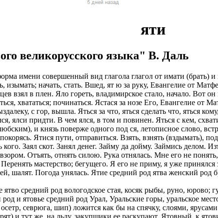
ы в оплате НЕТ!
чество выполнения наших услуг. Ведётся постоянный набор му
латы на карту
нтов и согласования с ними даты встреч. Для этого есть отдельн
яти
планшет для работы
не оплачиваем стоимость оформления и перелёт.
. У вас будет бесплатное обучение.
иальное, зарплата выплачивается официально по законодательст
2/2, 5/2)
ого великорусского языка" В. Даль
итывать какие то деньги из вашей зарплаты!
счет компании
оформление со всеми отчислениями в Пенсионный Фонд и нало
очая виза на 6 месяцев (можно продлевать на месте, не выезжая 
 форма имени совершенный вид глагола глагол от имати (брать) и 
у Вас 24 часа в сутки и в выходные дни
тив.
ь, изымать; начать, стать. Вшед, ят ю за руку, Евангелие от Матф
на 1 год (можно продлевать, не выезжая из страны);
ев взял в плен. Яло гореть, владимирское стало, начало. Вот он и
миссий автопарков
боты и полная оплата мобильной связи.
браться, хвататься; починаться. Ястася за нозе Его, Евангелие от 
тавим возможность оформления Вида на Жительство.
ыздалеку, с гор, вышла. Яться за что, яться сделать что, яться ком
й стабильный доход не зависимо от суммы заказов
 от партнеров компании.
, ялси придти. В чем ялся, в том и повинен. Яться с кем, схвати
е является обязательным. Наличие заграничного паспорта;
олюбским), и князь поверже одного под ся, летописное слово, вст
рк: Правый/левый руль, АКПП/МКПП, бензин/ГАЗ
ия на продукты Тинькофф банка.
 покорясь. Ятися пути, отправиться. Взять, взнять (вздымать), под
ины, женщины, а также семейные пары;
 кого. Заял скот. Занял денег. Займу да дойму. Займись делом. Из
с возможностью выкупа от 600р.
ОИТЬСЯ ПРЕДСТАВИТЕЛЕМ
 взором. Отъять, отнять силою. Рука отнялась. Мне его не понять
 фабрики, заводы.
 Перенять мастерство; бегущего. Я его не приму, я уже принялся з
 в штат.
 это объявление.
тей, шалят. Погода унялась. Ятие средний род ятва женский род бр
а 1500-2500 евро в месяц (130 000-230 000 рублей). Заработок
вно, работаем без выходных
ит от подобранной вакансии и сложности работы. + переработ
ашение в личный кабинет кандидата.
 ятво средний род вологодское стая, косяк рыбы, руно, юрово; г
тдельно.
т на вакансию ограничено
род и ятовье средний род Урал, Уральские горы, уральское место
кую анкету.
 осетр, севрюга, шип) ложится как бы на спячку, слоями, ярусами
ляется работодателем. Страховка. Премии. Официальное трудоу
а менеджера.
рят) и тут же, на льду, закупщики ее раскупают. Ятовный, к ято
ов. 5-6 дневная рабочая неделя.