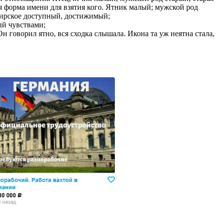
рая форма имени для взятия кого. Ятник малый; мужской род
казываем
ибирское доступный, достижимый;
ницы, встреча
ый чувствами;
то проживание.
Он говорил ятно, вся сходка слышала. Икона та уж неятна стала,
 пользоваться
 РФ!
мочь в
.
ашем профиле.
 комплектовщик,
итель,
курьер банка,
нбанк,