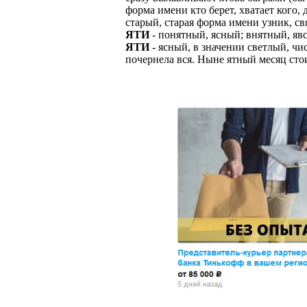
форма имени кто берет, хватает кого,
ЗАДАЧИ РЕГ
ПРОЦЕСС ОФОРМ
старый, старая форма имени узник, с
приглашение от 
ЯТИ
- понятный, ясный; внятный, яв
Доставлять клие
работодателем п
ЯТИ
- ясный, в значении светлый, чис
почернела вся. Ныне ятный месяц сто
Подписывать док
Лицензия по тру
картами банка.
ВОЗМОЖНО Д
В ходе консульт
установке мобил
Также смотрите 
Пожалуйста, Н
А также рассмат
упаковщик, сти
Опыт не нужен, 
региональный пр
# работа за гран
курьер докумен
# работа за руб
В таких банках,
# трудоустройст
Открытие, Почт
# трудоустройст
А также в компа
В направлениях: