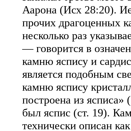
Аарона (Исх 28:20). И
Жилье предоставляется
Подписывать документ
Премии. Официальное 
клиентов, как выгодно
прочих драгоценных ка
часов. 5-6 дневная раб
несколько раз указыва
В ходе консультации п
ПРОЦЕСС ОФОРМЛЕНИЯ
доп. услуги (например
— говорится в означе
оформление контракта
банка на телефон), за
камню яспису и сардис
работодателя > оформл
плату.
прохождение границы, 
является подобным све
Пожалуйста, НЕ ЗВО
подобранной заранее в
камню яспису кристалл
предприятие и место п
Опыт не нужен, но пр
построена из ясписа» (
позициях: менеджер, п
Лицензия по трудоуст
представитель, продав
был яспис (ст. 19). К
ВОЗМОЖНО ДИСТ
курьер, курьер банка,
технически описан как
ИЗ ЛЮБОГО РЕГИО
продажам.