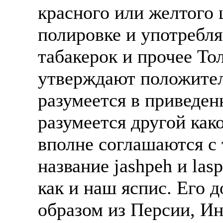
красного или желтого 
Также смотрите допол
В таких банках, как С
отправке в другие стр
Промсвязьбанк, Райфф
полировке и употребляе
А также рассматривают
А также в компаниях: 
табакерок и прочее То
рабочий, разнорабочий
СДЭК, ПЭК и т.д.
утверждают положител
стикеровщик.
В направлениях: без оп
разумеется в приведен
# работа за границей
консультирование, про
разумеется другой как
# работа за рубежом
вполне соглашаются с 
# трудоустройство за 
название jashpeh и las
# трудоустройство за 
как и наш яспис. Его
образом из Персии, И