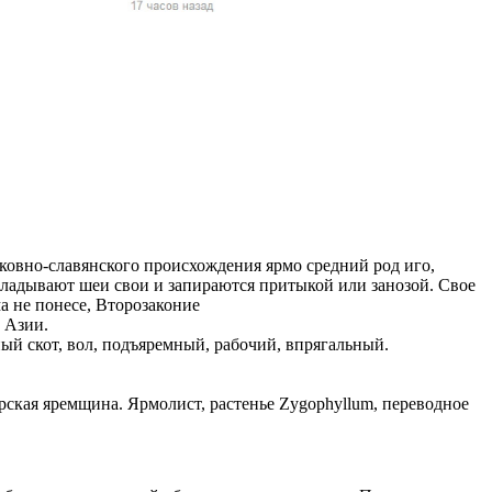
жчин, женщин и
ая команда.
ву. Никто не
говую.
из страны),
рковно-славянского происхождения ярмо средний род иго,
вкладывают шеи свои и запираются притыкой или занозой. Свое
ма не понесе, Второзаконие
в Азии.
ный скот, вол, подъяремный, рабочий, впрягальный.
 указан
арская яремщина. Ярмолист, растенье Zygophyllum, переводное
ки
стройство.