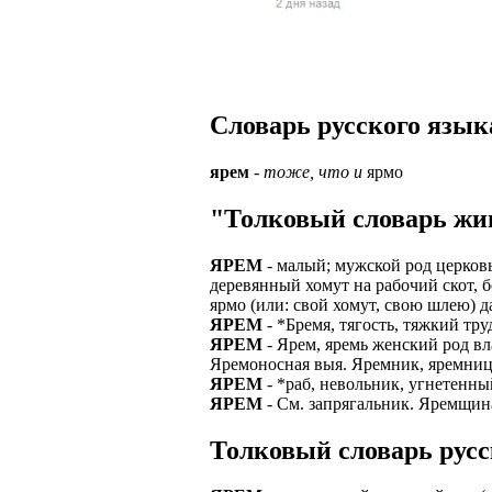
Верхней границ
надежность и ка
Ежедневные вып
семейных пар.
БЕЗ поиска клие
Предоставляем 
ВНИМАНИЕ: Мы 
Можно БЕЗ опыта
Есть выходные
Устройство офиц
Гибкий график: (
Словарь русского язык
имеет права выч
Оплата ГСМ за 
Дистанционное 
Варианты: 1) Раб
ярем
-
тоже, что и
ярмо
Авто находится 
Дружный коллек
2) Рабочая виза 
"Толковый словарь жив
Никаких % и ко
Смартфон для ра
3) Также предос
Гарантированны
Скидки и акции
ЯРЕМ
- малый; мужской род церковь
Знание языка н
деревянный хомут на рабочий скот, 
Большой автопа
Выгодные услов
ярмо (или: свой хомут, свою шлею) д
Требуются мужч
ЯРЕМ
- *Бремя, тягость, тяжкий тру
В наличии авто 
ЧТОБЫ УСТР
ЯРЕМ
- Ярем, яремь женский род вл
Варианты работ:
Яремоносная выя. Яремник, яремница,
Ищем водителей
Откликнитесь на
ЯРЕМ
- *раб, невольник, угнетенны
Средняя зарплат
ЯРЕМ
- См. запрягальник. Яремщина
Звоните ежедне
средний, завис
Получите пригл
оплачиваются о
Толковый словарь русс
количество мес
Заполните корот
Жилье предостав
Ожидайте звонк
График 10-12 час