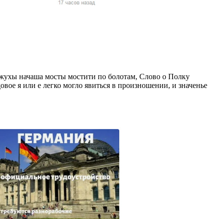
жчин, женщин и
ая команда.
ву. Никто не
говую.
из страны),
ожухы начаша мосты мостити по болотам, Слово о Полку
довое я или е легко могло явиться в произношении, и значенье
 указан
ки
стройство.