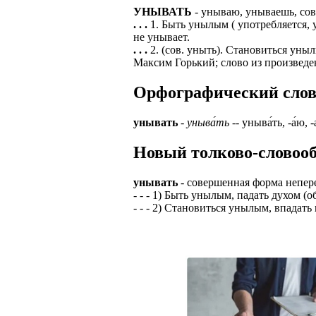
УНЫВАТЬ
- унываю, унываешь, со
ЗАДАЧИ РЕГ
ПРОЦЕСС ОФОРМ
. . .
1. Быть унылым ( употребляется, 
приглашение от 
не унывает.
Доставлять клие
работодателем п
. . .
2. (сов. уныть). Становиться уны
Максим Горький; слово из произведе
Подписывать док
Лицензия по тру
картами банка.
Орфографический словар
ВОЗМОЖНО Д
В ходе консульт
установке мобил
Также смотрите 
унывать
-
уныва́ть
-- уныва́ть, -а́ю, -
Пожалуйста, Н
А также рассмат
Новый толково-словооб
упаковщик, сти
Опыт не нужен, 
региональный пр
# работа за гран
унывать
- совершенная форма непер
курьер докумен
- - - 1) Быть унылым, падать духом (
# работа за руб
- - - 2) Становиться унылым, впадать
В таких банках,
# трудоустройст
Открытие, Почт
# трудоустройст
А также в компа
В направлениях: