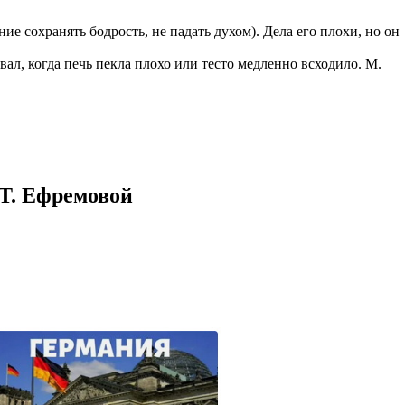
казываем
е сохранять бодрость, не падать духом). Дела его плохи, но он
ницы, встреча
то проживание.
вал, когда печь пекла плохо или тесто медленно всходило. М.
 пользоваться
 РФ!
мочь в
.
ашем профиле.
 комплектовщик,
 Т. Ефремовой
итель,
курьер банка,
нбанк,