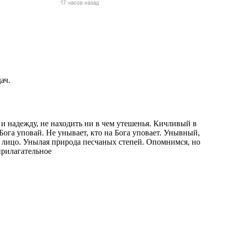
жчин, женщин и
ая команда.
ву. Никто не
говую.
из страны),
ач.
ь и надежду, не находить ни в чем утешенья. Кичливый в
 Бога уповай. Не унывает, кто на Бога уповает. Унывный,
 лицо. Унылая природа песчаных степей. Опомнимся, но
прилагательное
 указан
ки
стройство.