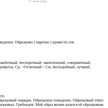
жчин, женщин и
ая команда.
ву. Никто не
говую.
из страны),
дение. Образцово ( наречие ) провести сев.
ошибочный, беспорочный, законченный, совершенный,
 доброты. Ср. <Отличный>. См. бесподобный, лучший,
 указан
ки
ги.
бразцовый порядок. Образцовое поведение. Образцовый ответ.
стройство.
бразцовых. Грибоедов. Мой образ жизни казался ей образцовым.